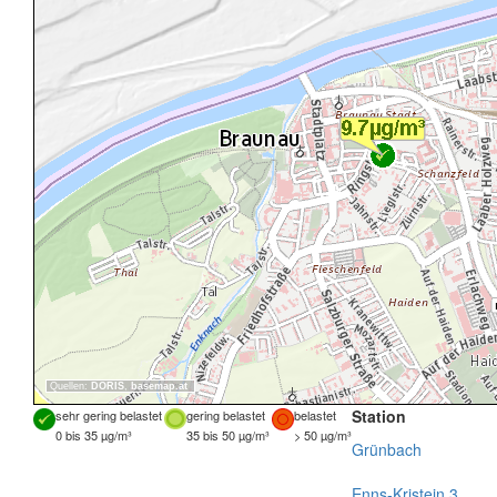
Quellen:
DORIS
,
basemap.at
Station
sehr gering belastet
gering belastet
belastet
0 bis 35 µg/m³
35 bis 50 µg/m³
> 50 µg/m³
Grünbach
Enns-Kristein 3