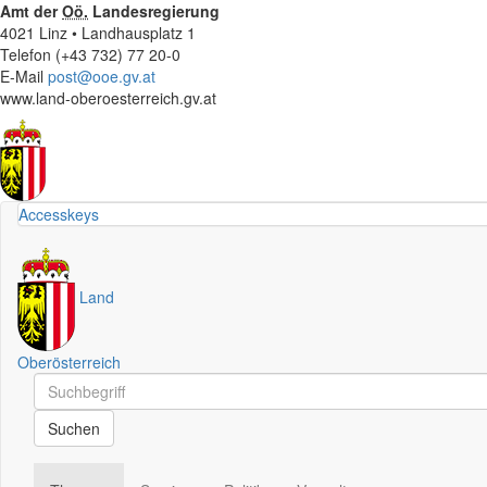
Amt der
Oö.
Landesregierung
4021 Linz • Landhausplatz 1
Telefon (+43 732) 77 20-0
E-Mail
post@ooe.gv.at
www.land-oberoesterreich.gv.at
Accesskeys
Land
Oberösterreich
Schnellsuche
Schnellsuche
Suchen