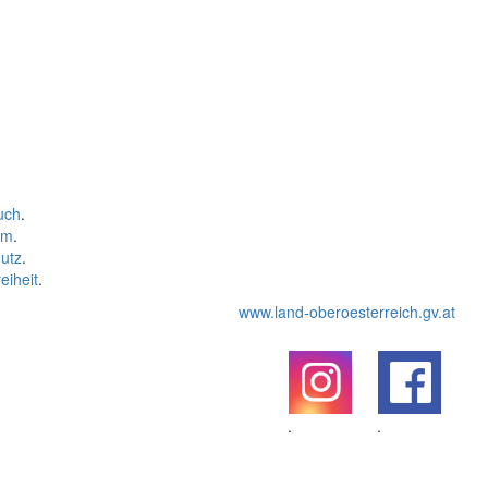
uch
.
um
.
utz
.
eiheit
.
www.land-oberoesterreich.gv.at
.
.