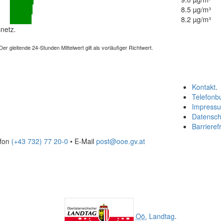
8.5 µg/m³
8.2 µg/m³
netz.
 gleitende 24-Stunden Mittelwert gilt als vorläufiger Richtwert.
Kontakt
.
Telefonb
Impress
Datensch
Barrierefr
efon
(+43 732) 77 20-0
• E-Mail
post@ooe.gv.at
Oö.
Landtag
.