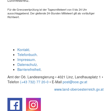
Luftmessnetz.
Für die Grenzwertprüfung ist der Tagesmittelwert von 0 bis 24 Uhr
ausschlaggebend. Der gleitende 24-Stunden Mittelwert gilt als vorläufiger
Richtwert.
Kontakt
.
Telefonbuch
.
Impressum
.
Datenschutz
.
Barrierefreiheit
.
Amt der Oö. Landesregierung • 4021 Linz, Landhausplatz 1
•
Telefon
(+43 732) 77 20-0
• E-Mail
post@ooe.gv.at
www.land-oberoesterreich.gv.at