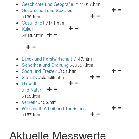
und
Geschichte und Geografie
.
/141017.htm
schließen
Navigationsm
Gesellschaft und Soziales
Navigationsmenü
öffnen
.
/139.htm
öffnen
und
Gesundheit
.
/141.htm
Navigationsmenü
und
schließen
Kultur
Navigationsmenü
öffnen
schließen
.
/kultur.htm
öffnen
und
Navigationsmenü
und
schließen
öffnen
schließen
Land- und Forstwirtschaft
.
/147.htm
und
Sicherheit und Ordnung
.
/89557.htm
schließen
Navigationsm
Sport und Freizeit
.
/151.htm
Navigationsmenü
öffnen
Statistik
.
/statistik.htm
Navigationsmenü
öffnen
und
Umwelt
Navigationsmenü
öffnen
und
schließen
und Natur
öffnen
und
schließen
.
/153.htm
und
schließen
Verkehr
.
/155.htm
schließen
Navigationsm
Wirtschaft, Arbeit und Tourismus
Navigationsmenü
öffnen
.
/157.htm
öffnen
und
und
schließen
Aktuelle Messwerte
schließen