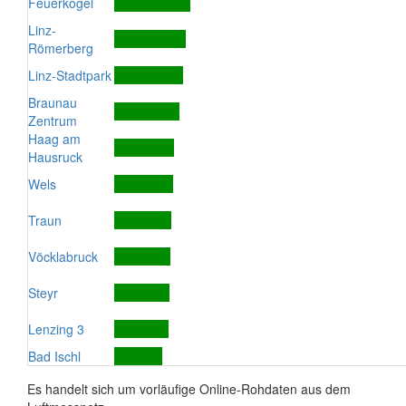
Feuerkogel
Linz-
Römerberg
Linz-Stadtpark
Braunau
Zentrum
Haag am
Hausruck
Wels
Traun
Vöcklabruck
Steyr
Lenzing 3
Bad Ischl
Es handelt sich um vorläufige Online-Rohdaten aus dem