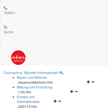
.
Telefon
.
Suche
.
Coronavirus: Aktuelle Informationen
Bauen und Wohnen
Navigationsm
.
/bauenundwohnen.htm
öffnen
Bildung und Forschung
Navigationsmenü
und
.
/133.htm
öffnen
schließen
Europa und
Navigationsmenü
und
Internationales
öffnen
schließen
.
/203110.htm