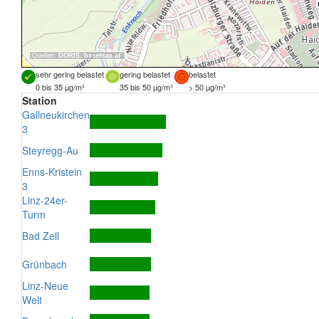
Quellen:
DORIS
,
basemap.at
sehr gering belastet
gering belastet
belastet
0 bis 35 µg/m³
35 bis 50 µg/m³
> 50 µg/m³
Station
Gallneukirchen
3
Steyregg-Au
Enns-Kristein
3
Linz-24er-
Turm
Bad Zell
Grünbach
Linz-Neue
Welt