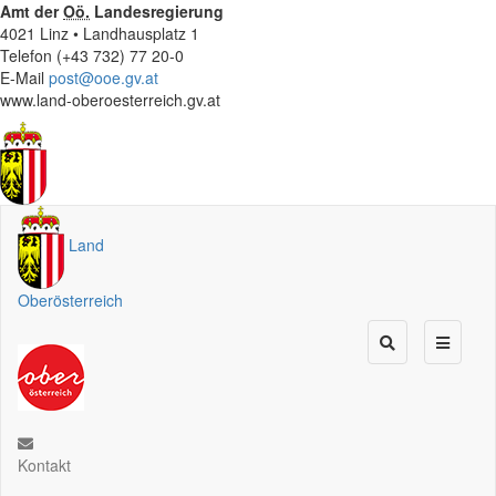
Amt der
Oö.
Landesregierung
4021 Linz • Landhausplatz 1
Telefon (+43 732) 77 20-0
E-Mail
post@ooe.gv.at
www.land-oberoesterreich.gv.at
Land
Oberösterreich
Kontakt