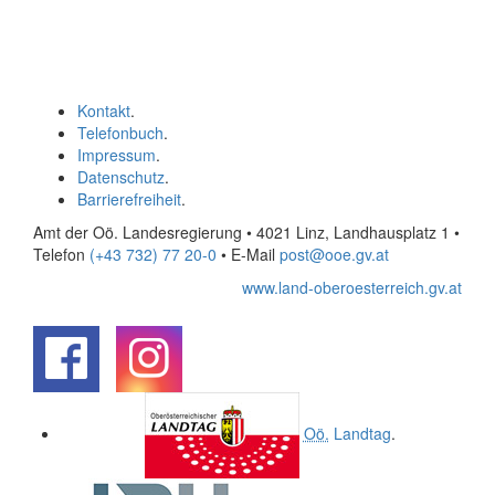
Kontakt
.
Telefonbuch
.
Impressum
.
Datenschutz
.
Barrierefreiheit
.
Amt der Oö. Landesregierung • 4021 Linz, Landhausplatz 1
•
Telefon
(+43 732) 77 20-0
• E-Mail
post@ooe.gv.at
www.land-oberoesterreich.gv.at
.
.
Oö.
Landtag
.