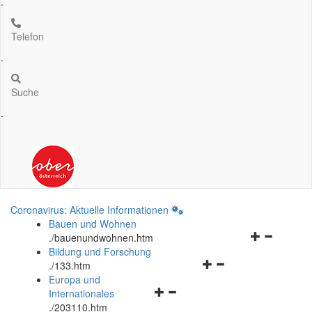
.
Telefon
.
Suche
.
Coronavirus: Aktuelle Informationen
Bauen und Wohnen
Navigationsm
.
/bauenundwohnen.htm
öffnen
Bildung und Forschung
Navigationsmenü
und
.
/133.htm
öffnen
schließen
Europa und
Navigationsmenü
und
Internationales
öffnen
schließen
.
/203110.htm