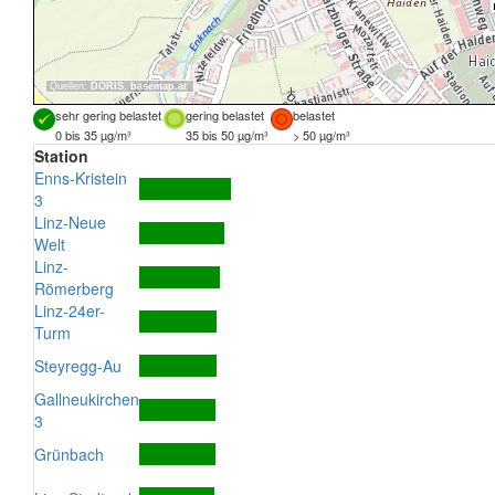
Quellen:
DORIS
,
basemap.at
sehr gering belastet
gering belastet
belastet
0 bis 35 µg/m³
35 bis 50 µg/m³
> 50 µg/m³
Station
Enns-Kristein
3
Linz-Neue
Welt
Linz-
Römerberg
Linz-24er-
Turm
Steyregg-Au
Gallneukirchen
3
Grünbach