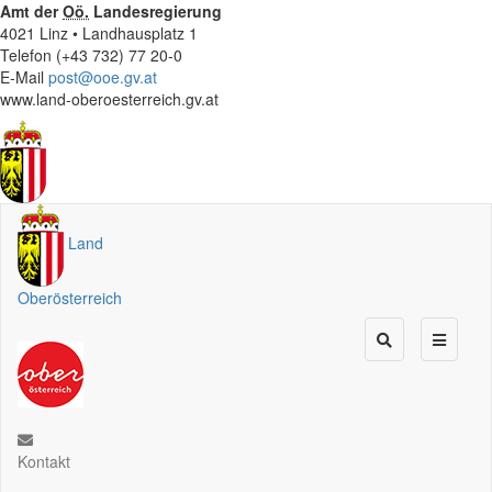
Amt der
Oö.
Landesregierung
4021 Linz • Landhausplatz 1
Telefon (+43 732) 77 20-0
E-Mail
post@ooe.gv.at
www.land-oberoesterreich.gv.at
Land
Oberösterreich
Kontakt