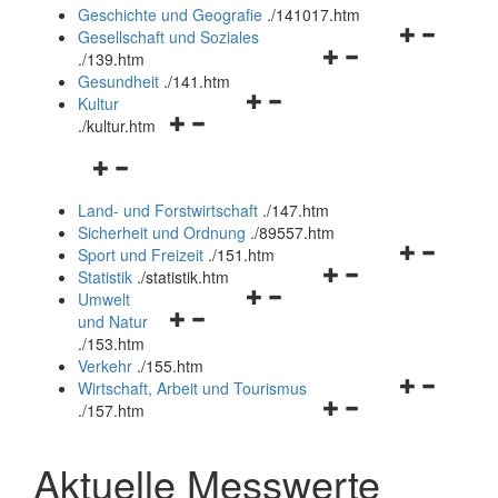
und
Geschichte und Geografie
.
/141017.htm
schließen
Navigationsm
Gesellschaft und Soziales
Navigationsmenü
öffnen
.
/139.htm
öffnen
und
Gesundheit
.
/141.htm
Navigationsmenü
und
schließen
Kultur
Navigationsmenü
öffnen
schließen
.
/kultur.htm
öffnen
und
Navigationsmenü
und
schließen
öffnen
schließen
Land- und Forstwirtschaft
.
/147.htm
und
Sicherheit und Ordnung
.
/89557.htm
schließen
Navigationsm
Sport und Freizeit
.
/151.htm
Navigationsmenü
öffnen
Statistik
.
/statistik.htm
Navigationsmenü
öffnen
und
Umwelt
Navigationsmenü
öffnen
und
schließen
und Natur
öffnen
und
schließen
.
/153.htm
und
schließen
Verkehr
.
/155.htm
schließen
Navigationsm
Wirtschaft, Arbeit und Tourismus
Navigationsmenü
öffnen
.
/157.htm
öffnen
und
und
schließen
Aktuelle Messwerte
schließen