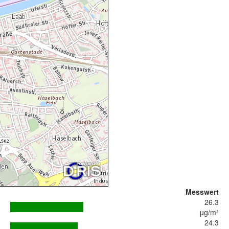
Messwert
26.3
µg/m³
24.3