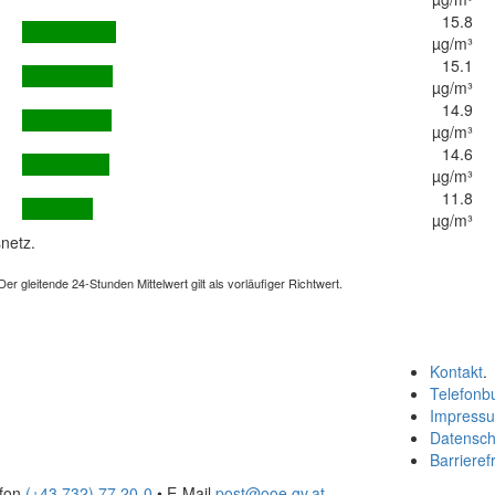
15.8
µg/m³
15.1
µg/m³
14.9
µg/m³
14.6
µg/m³
11.8
µg/m³
netz.
 gleitende 24-Stunden Mittelwert gilt als vorläufiger Richtwert.
Kontakt
.
Telefonb
Impress
Datensch
Barrierefr
efon
(+43 732) 77 20-0
• E-Mail
post@ooe.gv.at