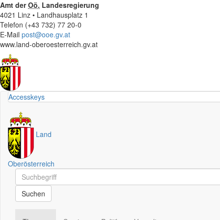
Amt der
Oö.
Landesregierung
4021 Linz • Landhausplatz 1
Telefon (+43 732) 77 20-0
E-Mail
post@ooe.gv.at
www.land-oberoesterreich.gv.at
Accesskeys
Land
Oberösterreich
Schnellsuche
Schnellsuche
Suchen