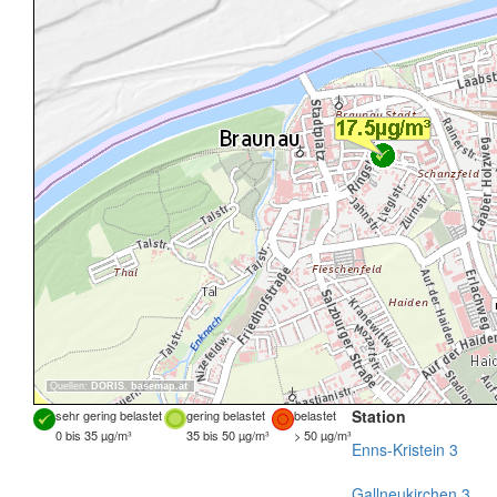
Quellen:
DORIS
,
basemap.at
Station
sehr gering belastet
gering belastet
belastet
0 bis 35 µg/m³
35 bis 50 µg/m³
> 50 µg/m³
Enns-Kristein 3
Gallneukirchen 3