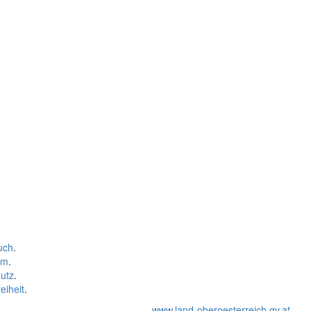
uch
.
um
.
utz
.
eiheit
.
www.land-oberoesterreich.gv.at