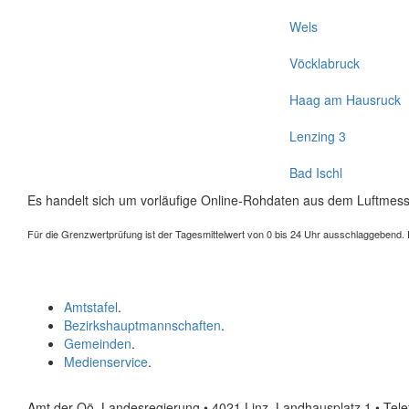
Wels
Vöcklabruck
Haag am Hausruck
Lenzing 3
Bad Ischl
Es handelt sich um vorläufige Online-Rohdaten aus dem Luftmess
Für die Grenzwertprüfung ist der Tagesmittelwert von 0 bis 24 Uhr ausschlaggebend. Der
Amtstafel
.
Bezirkshauptmannschaften
.
Gemeinden
.
Medienservice
.
Amt der Oö. Landesregierung • 4021 Linz, Landhausplatz 1
• Tel