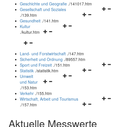
und
Geschichte und Geografie
.
/141017.htm
schließen
Navigationsm
Gesellschaft und Soziales
Navigationsmenü
öffnen
.
/139.htm
öffnen
und
Gesundheit
.
/141.htm
Navigationsmenü
und
schließen
Kultur
Navigationsmenü
öffnen
schließen
.
/kultur.htm
öffnen
und
Navigationsmenü
und
schließen
öffnen
schließen
Land- und Forstwirtschaft
.
/147.htm
und
Sicherheit und Ordnung
.
/89557.htm
schließen
Navigationsm
Sport und Freizeit
.
/151.htm
Navigationsmenü
öffnen
Statistik
.
/statistik.htm
Navigationsmenü
öffnen
und
Umwelt
Navigationsmenü
öffnen
und
schließen
und Natur
öffnen
und
schließen
.
/153.htm
und
schließen
Verkehr
.
/155.htm
schließen
Navigationsm
Wirtschaft, Arbeit und Tourismus
Navigationsmenü
öffnen
.
/157.htm
öffnen
und
und
schließen
Aktuelle Messwerte
schließen