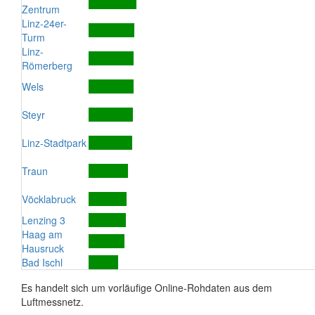
Zentrum
Linz-24er-
Turm
Linz-
Römerberg
Wels
Steyr
Linz-Stadtpark
Traun
Vöcklabruck
Lenzing 3
Haag am
Hausruck
Bad Ischl
Es handelt sich um vorläufige Online-Rohdaten aus dem
Luftmessnetz.