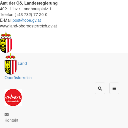
Amt der
Oö.
Landesregierung
4021 Linz • Landhausplatz 1
Telefon (+43 732) 77 20-0
E-Mail
post@ooe.gv.at
www.land-oberoesterreich.gv.at
Land
Oberösterreich
Kontakt