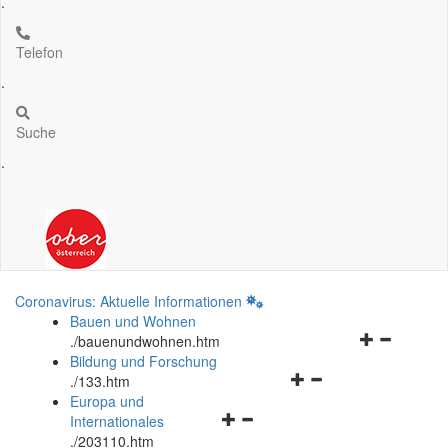
.
Telefon
.
Suche
.
Coronavirus: Aktuelle Informationen
Bauen und Wohnen
Navigationsm
.
/bauenundwohnen.htm
öffnen
Bildung und Forschung
Navigationsmenü
und
.
/133.htm
öffnen
schließen
Europa und
Navigationsmenü
und
Internationales
öffnen
schließen
.
/203110.htm