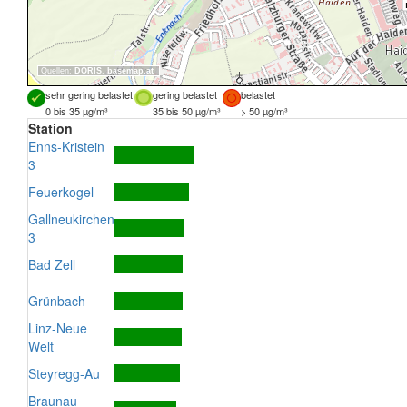
Quellen:
DORIS
,
basemap.at
sehr gering belastet
gering belastet
belastet
0 bis 35 µg/m³
35 bis 50 µg/m³
> 50 µg/m³
Station
Enns-Kristein
3
Feuerkogel
Gallneukirchen
3
Bad Zell
Grünbach
Linz-Neue
Welt
Steyregg-Au
Braunau