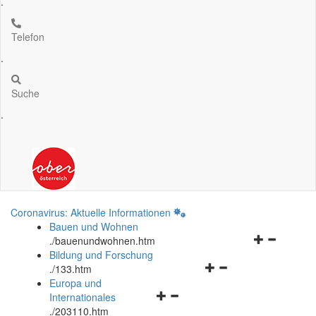
.
Telefon
.
Suche
.
Coronavirus: Aktuelle Informationen
Bauen und Wohnen
Navigationsm
.
/bauenundwohnen.htm
öffnen
Bildung und Forschung
Navigationsmenü
und
.
/133.htm
öffnen
schließen
Europa und
Navigationsmenü
und
Internationales
öffnen
schließen
.
/203110.htm