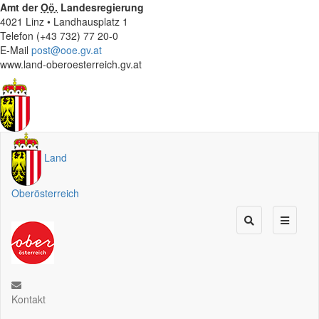
Amt der
Oö.
Landesregierung
4021 Linz • Landhausplatz 1
Telefon (+43 732) 77 20-0
E-Mail
post@ooe.gv.at
www.land-oberoesterreich.gv.at
Land
Oberösterreich
Kontakt