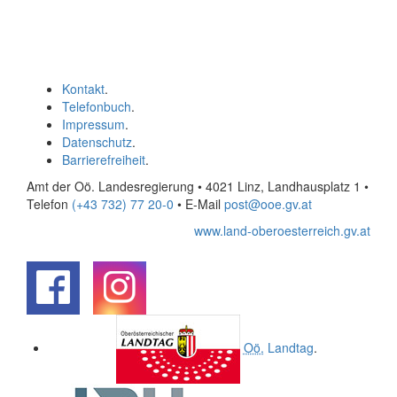
Kontakt
.
Telefonbuch
.
Impressum
.
Datenschutz
.
Barrierefreiheit
.
Amt der Oö. Landesregierung • 4021 Linz, Landhausplatz 1
•
Telefon
(+43 732) 77 20-0
• E-Mail
post@ooe.gv.at
www.land-oberoesterreich.gv.at
.
.
Oö.
Landtag
.