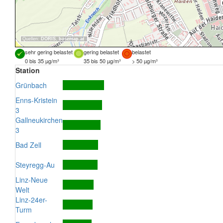
Quellen:
DORIS
,
basemap.at
sehr gering belastet
gering belastet
belastet
0 bis 35 µg/m³
35 bis 50 µg/m³
> 50 µg/m³
Station
Grünbach
Enns-Kristein
3
Gallneukirchen
3
Bad Zell
Steyregg-Au
Linz-Neue
Welt
Linz-24er-
Turm