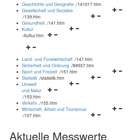
und
Geschichte und Geografie
.
/141017.htm
schließen
Navigationsm
Gesellschaft und Soziales
Navigationsmenü
öffnen
.
/139.htm
öffnen
und
Gesundheit
.
/141.htm
Navigationsmenü
und
schließen
Kultur
Navigationsmenü
öffnen
schließen
.
/kultur.htm
öffnen
und
Navigationsmenü
und
schließen
öffnen
schließen
Land- und Forstwirtschaft
.
/147.htm
und
Sicherheit und Ordnung
.
/89557.htm
schließen
Navigationsm
Sport und Freizeit
.
/151.htm
Navigationsmenü
öffnen
Statistik
.
/statistik.htm
Navigationsmenü
öffnen
und
Umwelt
Navigationsmenü
öffnen
und
schließen
und Natur
öffnen
und
schließen
.
/153.htm
und
schließen
Verkehr
.
/155.htm
schließen
Navigationsm
Wirtschaft, Arbeit und Tourismus
Navigationsmenü
öffnen
.
/157.htm
öffnen
und
und
schließen
Aktuelle Messwerte
schließen