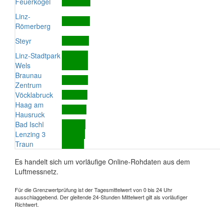
Feuerkogel
Linz-
Römerberg
Steyr
Linz-Stadtpark
Wels
Braunau
Zentrum
Vöcklabruck
Haag am
Hausruck
Bad Ischl
Lenzing 3
Traun
Es handelt sich um vorläufige Online-Rohdaten aus dem
Luftmessnetz.
Für die Grenzwertprüfung ist der Tagesmittelwert von 0 bis 24 Uhr
ausschlaggebend. Der gleitende 24-Stunden Mittelwert gilt als vorläufiger
Richtwert.