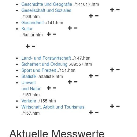
und
Geschichte und Geografie
.
/141017.htm
schließen
Navigationsm
Gesellschaft und Soziales
Navigationsmenü
öffnen
.
/139.htm
öffnen
und
Gesundheit
.
/141.htm
Navigationsmenü
und
schließen
Kultur
Navigationsmenü
öffnen
schließen
.
/kultur.htm
öffnen
und
Navigationsmenü
und
schließen
öffnen
schließen
Land- und Forstwirtschaft
.
/147.htm
und
Sicherheit und Ordnung
.
/89557.htm
schließen
Navigationsm
Sport und Freizeit
.
/151.htm
Navigationsmenü
öffnen
Statistik
.
/statistik.htm
Navigationsmenü
öffnen
und
Umwelt
Navigationsmenü
öffnen
und
schließen
und Natur
öffnen
und
schließen
.
/153.htm
und
schließen
Verkehr
.
/155.htm
schließen
Navigationsm
Wirtschaft, Arbeit und Tourismus
Navigationsmenü
öffnen
.
/157.htm
öffnen
und
und
schließen
Aktuelle Messwerte
schließen