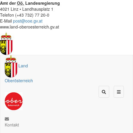
Amt der
Oö.
Landesregierung
4021 Linz • Landhausplatz 1
Telefon (+43 732) 77 20-0
E-Mail
post@ooe.gv.at
www.land-oberoesterreich.gv.at
Land
Oberösterreich
Kontakt