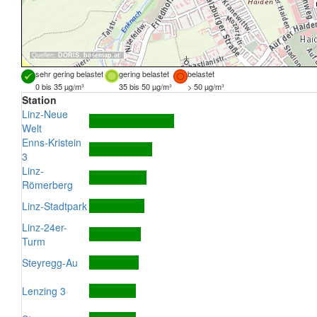
Quellen:
DORIS
,
basemap.at
sehr gering belastet
gering belastet
belastet
0 bis 35 µg/m³
35 bis 50 µg/m³
> 50 µg/m³
Station
Linz-Neue
Welt
Enns-Kristein
3
Linz-
Römerberg
Linz-Stadtpark
Linz-24er-
Turm
Steyregg-Au
Lenzing 3