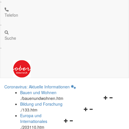
.
Telefon
.
Suche
.
Coronavirus: Aktuelle Informationen
Bauen und Wohnen
Navigationsm
.
/bauenundwohnen.htm
öffnen
Bildung und Forschung
Navigationsmenü
und
.
/133.htm
öffnen
schließen
Europa und
Navigationsmenü
und
Internationales
öffnen
schließen
.
/203110.htm