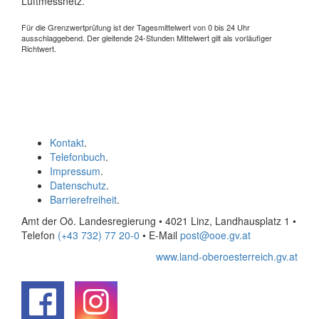
Luftmessnetz.
Für die Grenzwertprüfung ist der Tagesmittelwert von 0 bis 24 Uhr
ausschlaggebend. Der gleitende 24-Stunden Mittelwert gilt als vorläufiger
Richtwert.
Kontakt
.
Telefonbuch
.
Impressum
.
Datenschutz
.
Barrierefreiheit
.
Amt der Oö. Landesregierung • 4021 Linz, Landhausplatz 1
•
Telefon
(+43 732) 77 20-0
• E-Mail
post@ooe.gv.at
www.land-oberoesterreich.gv.at