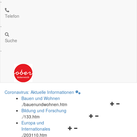
.
Telefon
.
Suche
.
Coronavirus: Aktuelle Informationen
Bauen und Wohnen
Navigationsm
.
/bauenundwohnen.htm
öffnen
Bildung und Forschung
Navigationsmenü
und
.
/133.htm
öffnen
schließen
Europa und
Navigationsmenü
und
Internationales
öffnen
schließen
.
/203110.htm