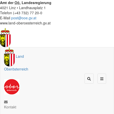
Amt der
Oö.
Landesregierung
4021 Linz • Landhausplatz 1
Telefon (+43 732) 77 20-0
E-Mail
post@ooe.gv.at
www.land-oberoesterreich.gv.at
Land
Oberösterreich
Kontakt