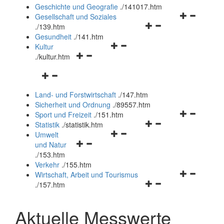
und
Geschichte und Geografie
.
/141017.htm
schließen
Navigationsm
Gesellschaft und Soziales
Navigationsmenü
öffnen
.
/139.htm
öffnen
und
Gesundheit
.
/141.htm
Navigationsmenü
und
schließen
Kultur
Navigationsmenü
öffnen
schließen
.
/kultur.htm
öffnen
und
Navigationsmenü
und
schließen
öffnen
schließen
Land- und Forstwirtschaft
.
/147.htm
und
Sicherheit und Ordnung
.
/89557.htm
schließen
Navigationsm
Sport und Freizeit
.
/151.htm
Navigationsmenü
öffnen
Statistik
.
/statistik.htm
Navigationsmenü
öffnen
und
Umwelt
Navigationsmenü
öffnen
und
schließen
und Natur
öffnen
und
schließen
.
/153.htm
und
schließen
Verkehr
.
/155.htm
schließen
Navigationsm
Wirtschaft, Arbeit und Tourismus
Navigationsmenü
öffnen
.
/157.htm
öffnen
und
und
schließen
Aktuelle Messwerte
schließen