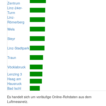
Zentrum
Linz-24er-
Turm
Linz-
Römerberg
Wels
Steyr
Linz-Stadtpark
Traun
Vöcklabruck
Lenzing 3
Haag am
Hausruck
Bad Ischl
Es handelt sich um vorläufige Online-Rohdaten aus dem
Luftmessnetz.