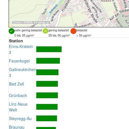
Quellen:
DORIS
,
basemap.at
sehr gering belastet
gering belastet
belastet
0 bis 35 µg/m³
35 bis 50 µg/m³
> 50 µg/m³
Station
Enns-Kristein
3
Feuerkogel
Gallneukirchen
3
Bad Zell
Grünbach
Linz-Neue
Welt
Steyregg-Au
Braunau