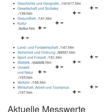
und
Geschichte und Geografie
.
/141017.htm
schließen
Navigationsm
Gesellschaft und Soziales
Navigationsmenü
öffnen
.
/139.htm
öffnen
und
Gesundheit
.
/141.htm
Navigationsmenü
und
schließen
Kultur
Navigationsmenü
öffnen
schließen
.
/kultur.htm
öffnen
und
Navigationsmenü
und
schließen
öffnen
schließen
Land- und Forstwirtschaft
.
/147.htm
und
Sicherheit und Ordnung
.
/89557.htm
schließen
Navigationsm
Sport und Freizeit
.
/151.htm
Navigationsmenü
öffnen
Statistik
.
/statistik.htm
Navigationsmenü
öffnen
und
Umwelt
Navigationsmenü
öffnen
und
schließen
und Natur
öffnen
und
schließen
.
/153.htm
und
schließen
Verkehr
.
/155.htm
schließen
Navigationsm
Wirtschaft, Arbeit und Tourismus
Navigationsmenü
öffnen
.
/157.htm
öffnen
und
und
schließen
Aktuelle Messwerte
schließen