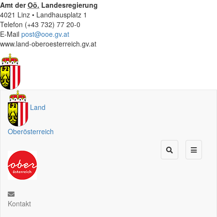
Amt der
Oö.
Landesregierung
4021 Linz • Landhausplatz 1
Telefon (+43 732) 77 20-0
E-Mail
post@ooe.gv.at
www.land-oberoesterreich.gv.at
Land
Oberösterreich
Kontakt