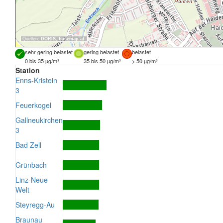
Quellen:
DORIS
,
basemap.at
sehr gering belastet
gering belastet
belastet
0 bis 35 µg/m³
35 bis 50 µg/m³
> 50 µg/m³
Station
Enns-Kristein
3
Feuerkogel
Gallneukirchen
3
Bad Zell
Grünbach
Linz-Neue
Welt
Steyregg-Au
Braunau