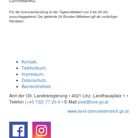
Luftmessnetz.
Für die Grenzwertprüfung ist der Tagesmittelwert von 0 bis 24 Uhr
ausschlaggebend. Der gleitende 24-Stunden Mittelwert gilt als vorläufiger
Richtwert.
Kontakt
.
Telefonbuch
.
Impressum
.
Datenschutz
.
Barrierefreiheit
.
Amt der Oö. Landesregierung • 4021 Linz, Landhausplatz 1
•
Telefon
(+43 732) 77 20-0
• E-Mail
post@ooe.gv.at
www.land-oberoesterreich.gv.at