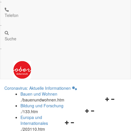
.
Telefon
.
Suche
.
Coronavirus: Aktuelle Informationen
Bauen und Wohnen
Navigationsm
.
/bauenundwohnen.htm
öffnen
Bildung und Forschung
Navigationsmenü
und
.
/133.htm
öffnen
schließen
Europa und
Navigationsmenü
und
Internationales
öffnen
schließen
.
/203110.htm