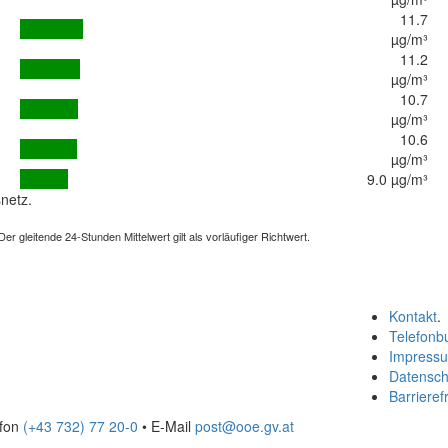
11.7
µg/m³
11.2
µg/m³
10.7
µg/m³
10.6
µg/m³
9.0 µg/m³
netz.
 gleitende 24-Stunden Mittelwert gilt als vorläufiger Richtwert.
Kontakt
.
Telefonb
Impress
Datensch
Barrierefr
efon
(+43 732) 77 20-0
• E-Mail
post@ooe.gv.at