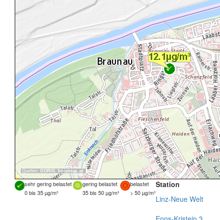
Quellen:
DORIS
,
basemap.at
Station
sehr gering belastet
gering belastet
belastet
0 bis 35 µg/m³
35 bis 50 µg/m³
> 50 µg/m³
Linz-Neue Welt
Enns-Kristein 3