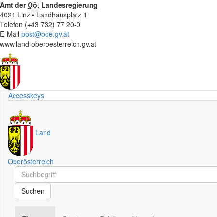
Amt der
Oö.
Landesregierung
4021 Linz • Landhausplatz 1
Telefon (+43 732) 77 20-0
E-Mail
post@ooe.gv.at
www.land-oberoesterreich.gv.at
Accesskeys
Land
Oberösterreich
Schnellsuche
Schnellsuche
Suchen