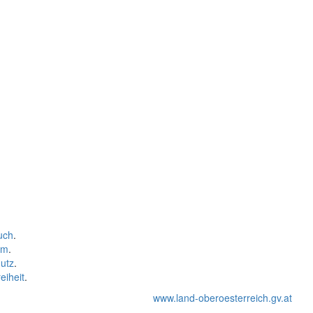
uch
.
um
.
utz
.
eiheit
.
www.land-oberoesterreich.gv.at