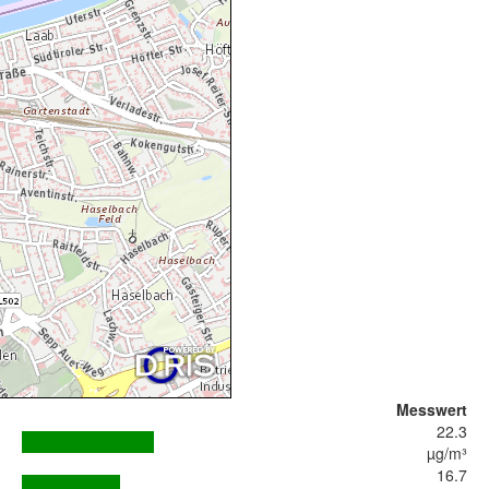
Messwert
22.3
µg/m³
16.7