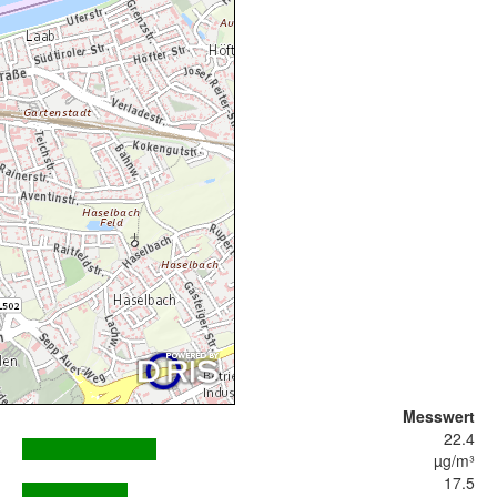
Messwert
22.4
µg/m³
17.5