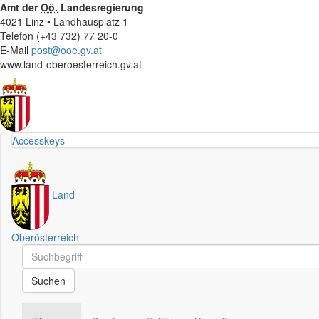
Amt der
Oö.
Landesregierung
4021 Linz • Landhausplatz 1
Telefon (+43 732) 77 20-0
E-Mail
post@ooe.gv.at
www.land-oberoesterreich.gv.at
Accesskeys
Land
Oberösterreich
Schnellsuche
Schnellsuche
Suchen