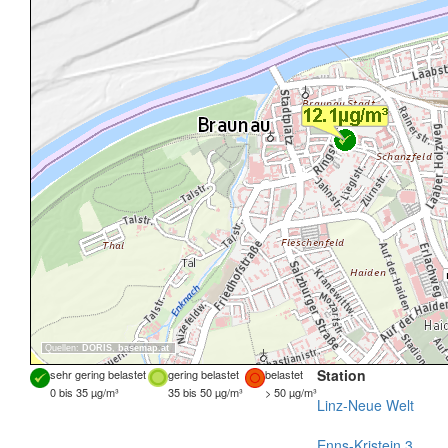
Quellen:
DORIS
,
basemap.at
Station
sehr gering belastet
gering belastet
belastet
0 bis 35 µg/m³
35 bis 50 µg/m³
> 50 µg/m³
Linz-Neue Welt
Enns-Kristein 3