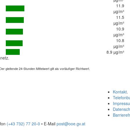
11.9
µg/m³
11.5
µg/m³
10.9
µg/m³
10.8
µg/m³
8.9 µg/m³
netz.
 gleitende 24-Stunden Mittelwert gilt als vorläufiger Richtwert.
Kontakt
.
Telefonb
Impress
Datensch
Barrierefr
efon
(+43 732) 77 20-0
• E-Mail
post@ooe.gv.at