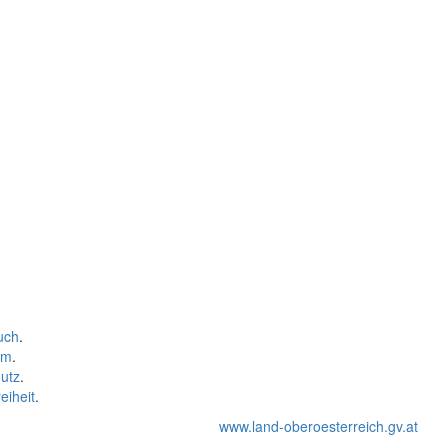
uch
.
um
.
utz
.
eiheit
.
www.land-oberoesterreich.gv.at