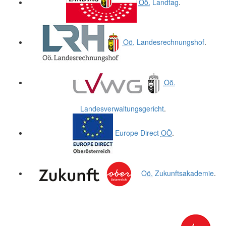
Oö.
Landtag
.
Oö.
Landesrechnungshof
.
Oö.
Landesverwaltungsgericht
.
Europe Direct
OÖ
.
Oö.
Zukunftsakademie
.