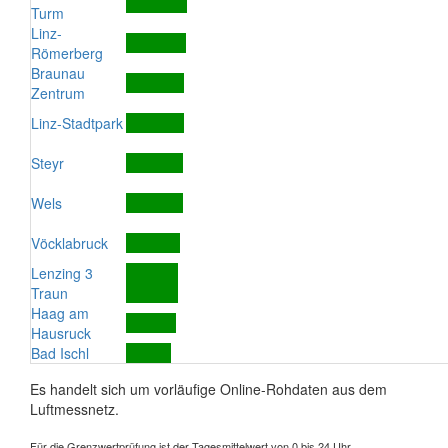
Turm
Linz-
Römerberg
Braunau
Zentrum
Linz-Stadtpark
Steyr
Wels
Vöcklabruck
Lenzing 3
Traun
Haag am
Hausruck
Bad Ischl
Es handelt sich um vorläufige Online-Rohdaten aus dem
Luftmessnetz.
Für die Grenzwertprüfung ist der Tagesmittelwert von 0 bis 24 Uhr