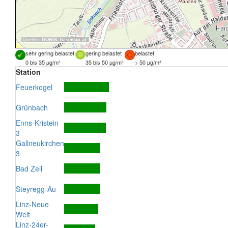
Quellen:
DORIS
,
basemap.at
sehr gering belastet
gering belastet
belastet
0 bis 35 µg/m³
35 bis 50 µg/m³
> 50 µg/m³
Station
Feuerkogel
Grünbach
Enns-Kristein
3
Gallneukirchen
3
Bad Zell
Steyregg-Au
Linz-Neue
Welt
Linz-24er-