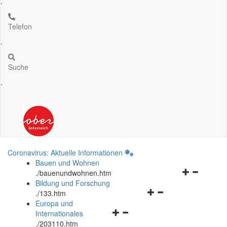
.
Telefon
.
Suche
.
Coronavirus: Aktuelle Informationen
Bauen und Wohnen
Navigationsm
.
/bauenundwohnen.htm
öffnen
Bildung und Forschung
Navigationsmenü
und
.
/133.htm
öffnen
schließen
Europa und
Navigationsmenü
und
Internationales
öffnen
schließen
.
/203110.htm