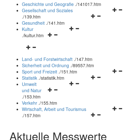
und
Geschichte und Geografie
.
/141017.htm
schließen
Navigationsm
Gesellschaft und Soziales
Navigationsmenü
öffnen
.
/139.htm
öffnen
und
Gesundheit
.
/141.htm
Navigationsmenü
und
schließen
Kultur
Navigationsmenü
öffnen
schließen
.
/kultur.htm
öffnen
und
Navigationsmenü
und
schließen
öffnen
schließen
Land- und Forstwirtschaft
.
/147.htm
und
Sicherheit und Ordnung
.
/89557.htm
schließen
Navigationsm
Sport und Freizeit
.
/151.htm
Navigationsmenü
öffnen
Statistik
.
/statistik.htm
Navigationsmenü
öffnen
und
Umwelt
Navigationsmenü
öffnen
und
schließen
und Natur
öffnen
und
schließen
.
/153.htm
und
schließen
Verkehr
.
/155.htm
schließen
Navigationsm
Wirtschaft, Arbeit und Tourismus
Navigationsmenü
öffnen
.
/157.htm
öffnen
und
und
schließen
Aktuelle Messwerte
schließen