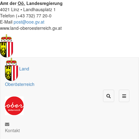
Amt der
Oö.
Landesregierung
4021 Linz • Landhausplatz 1
Telefon (+43 732) 77 20-0
E-Mail
post@ooe.gv.at
www.land-oberoesterreich.gv.at
Land
Oberösterreich
Kontakt