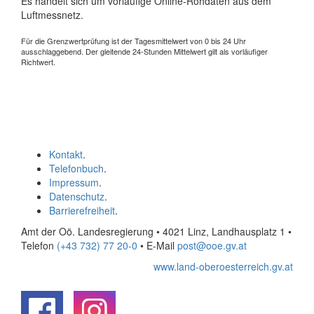
Es handelt sich um vorläufige Online-Rohdaten aus dem
Luftmessnetz.
Für die Grenzwertprüfung ist der Tagesmittelwert von 0 bis 24 Uhr
ausschlaggebend. Der gleitende 24-Stunden Mittelwert gilt als vorläufiger
Richtwert.
Kontakt
.
Telefonbuch
.
Impressum
.
Datenschutz
.
Barrierefreiheit
.
Amt der Oö. Landesregierung • 4021 Linz, Landhausplatz 1
•
Telefon
(+43 732) 77 20-0
• E-Mail
post@ooe.gv.at
www.land-oberoesterreich.gv.at