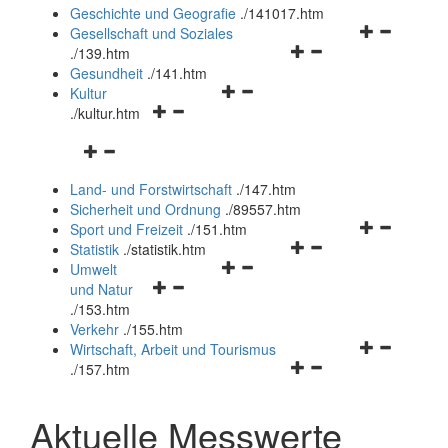
und
Geschichte und Geografie
.
/141017.htm
schließen
Navigationsm
Gesellschaft und Soziales
Navigationsmenü
öffnen
.
/139.htm
öffnen
und
Gesundheit
.
/141.htm
Navigationsmenü
und
schließen
Kultur
Navigationsmenü
öffnen
schließen
.
/kultur.htm
öffnen
und
Navigationsmenü
und
schließen
öffnen
schließen
Land- und Forstwirtschaft
.
/147.htm
und
Sicherheit und Ordnung
.
/89557.htm
schließen
Navigationsm
Sport und Freizeit
.
/151.htm
Navigationsmenü
öffnen
Statistik
.
/statistik.htm
Navigationsmenü
öffnen
und
Umwelt
Navigationsmenü
öffnen
und
schließen
und Natur
öffnen
und
schließen
.
/153.htm
und
schließen
Verkehr
.
/155.htm
schließen
Navigationsm
Wirtschaft, Arbeit und Tourismus
Navigationsmenü
öffnen
.
/157.htm
öffnen
und
und
schließen
Aktuelle Messwerte
schließen