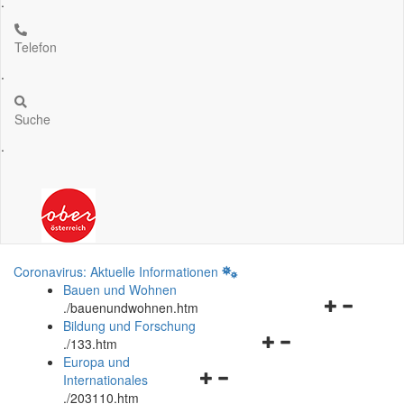
.
Telefon
.
Suche
.
Coronavirus: Aktuelle Informationen
Bauen und Wohnen
Navigationsm
.
/bauenundwohnen.htm
öffnen
Bildung und Forschung
Navigationsmenü
und
.
/133.htm
öffnen
schließen
Europa und
Navigationsmenü
und
Internationales
öffnen
schließen
.
/203110.htm