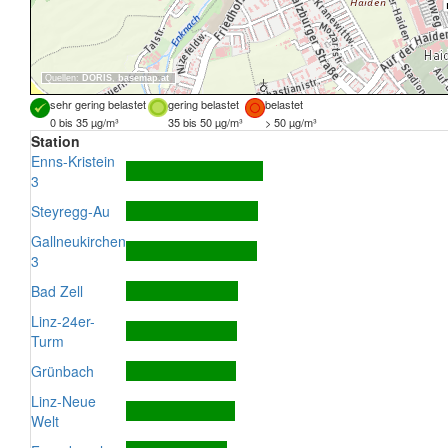
Quellen:
DORIS
,
basemap.at
sehr gering belastet
gering belastet
belastet
0 bis 35 µg/m³
35 bis 50 µg/m³
> 50 µg/m³
Station
Enns-Kristein
3
Steyregg-Au
Gallneukirchen
3
Bad Zell
Linz-24er-
Turm
Grünbach
Linz-Neue
Welt