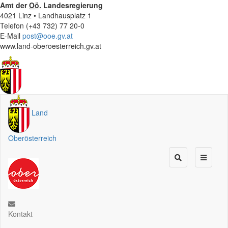
Amt der
Oö.
Landesregierung
4021 Linz • Landhausplatz 1
Telefon (+43 732) 77 20-0
E-Mail
post@ooe.gv.at
www.land-oberoesterreich.gv.at
Land
Oberösterreich
Kontakt