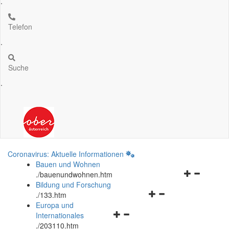
.
Telefon
.
Suche
.
Coronavirus: Aktuelle Informationen
Bauen und Wohnen
Navigationsm
.
/bauenundwohnen.htm
öffnen
Bildung und Forschung
Navigationsmenü
und
.
/133.htm
öffnen
schließen
Europa und
Navigationsmenü
und
Internationales
öffnen
schließen
.
/203110.htm