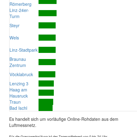
Römerberg
Linz-24er-
Turm
Steyr
Wels
Linz-Stadtpark
Braunau
Zentrum
Vöcklabruck
Lenzing 3
Haag am
Hausruck
Traun
Bad Ischl
Es handelt sich um vorläufige Online-Rohdaten aus dem
Luftmessnetz.
Für die Grenzwertprüfung ist der Tagesmittelwert von 0 bis 24 Uhr