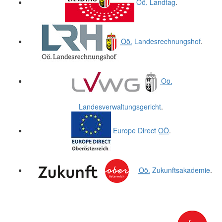
Oö.
Landtag
.
Oö.
Landesrechnungshof
.
Oö.
Landesverwaltungsgericht
.
Europe Direct
OÖ
.
Oö.
Zukunftsakademie
.