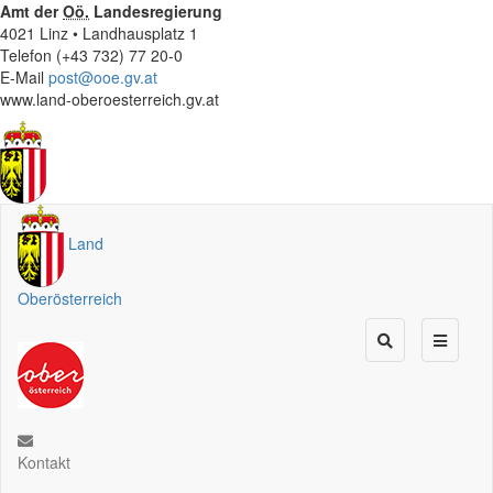
Amt der
Oö.
Landesregierung
4021 Linz • Landhausplatz 1
Telefon (+43 732) 77 20-0
E-Mail
post@ooe.gv.at
www.land-oberoesterreich.gv.at
Land
Oberösterreich
Kontakt