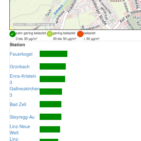
Quellen:
DORIS
,
basemap.at
sehr gering belastet
gering belastet
belastet
0 bis 35 µg/m³
35 bis 50 µg/m³
> 50 µg/m³
Station
Feuerkogel
Grünbach
Enns-Kristein
3
Gallneukirchen
3
Bad Zell
Steyregg-Au
Linz-Neue
Welt
Linz-