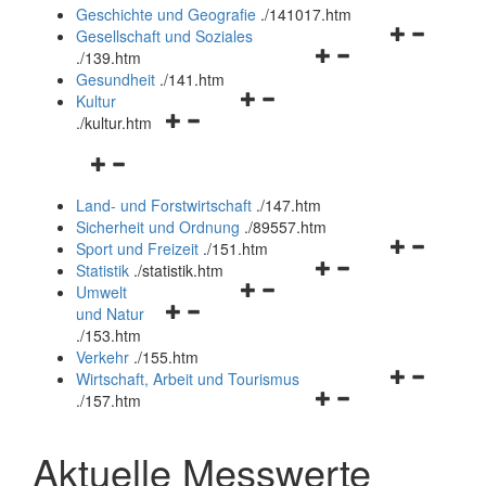
und
Geschichte und Geografie
.
/141017.htm
schließen
Navigationsm
Gesellschaft und Soziales
Navigationsmenü
öffnen
.
/139.htm
öffnen
und
Gesundheit
.
/141.htm
Navigationsmenü
und
schließen
Kultur
Navigationsmenü
öffnen
schließen
.
/kultur.htm
öffnen
und
Navigationsmenü
und
schließen
öffnen
schließen
Land- und Forstwirtschaft
.
/147.htm
und
Sicherheit und Ordnung
.
/89557.htm
schließen
Navigationsm
Sport und Freizeit
.
/151.htm
Navigationsmenü
öffnen
Statistik
.
/statistik.htm
Navigationsmenü
öffnen
und
Umwelt
Navigationsmenü
öffnen
und
schließen
und Natur
öffnen
und
schließen
.
/153.htm
und
schließen
Verkehr
.
/155.htm
schließen
Navigationsm
Wirtschaft, Arbeit und Tourismus
Navigationsmenü
öffnen
.
/157.htm
öffnen
und
und
schließen
Aktuelle Messwerte
schließen