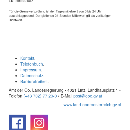
Luftmessnetz.
Für die Grenzwertprüfung ist der Tagesmittelwert von 0 bis 24 Uhr
ausschlaggebend. Der gleitende 24-Stunden Mittelwert gilt als vorläufiger
Richtwert.
Kontakt
.
Telefonbuch
.
Impressum
.
Datenschutz
.
Barrierefreiheit
.
Amt der Oö. Landesregierung • 4021 Linz, Landhausplatz 1
•
Telefon
(+43 732) 77 20-0
• E-Mail
post@ooe.gv.at
www.land-oberoesterreich.gv.at