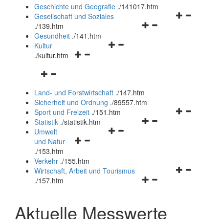
und
Geschichte und Geografie
.
/141017.htm
schließen
Navigationsm
Gesellschaft und Soziales
Navigationsmenü
öffnen
.
/139.htm
öffnen
und
Gesundheit
.
/141.htm
Navigationsmenü
und
schließen
Kultur
Navigationsmenü
öffnen
schließen
.
/kultur.htm
öffnen
und
Navigationsmenü
und
schließen
öffnen
schließen
Land- und Forstwirtschaft
.
/147.htm
und
Sicherheit und Ordnung
.
/89557.htm
schließen
Navigationsm
Sport und Freizeit
.
/151.htm
Navigationsmenü
öffnen
Statistik
.
/statistik.htm
Navigationsmenü
öffnen
und
Umwelt
Navigationsmenü
öffnen
und
schließen
und Natur
öffnen
und
schließen
.
/153.htm
und
schließen
Verkehr
.
/155.htm
schließen
Navigationsm
Wirtschaft, Arbeit und Tourismus
Navigationsmenü
öffnen
.
/157.htm
öffnen
und
und
schließen
Aktuelle Messwerte
schließen