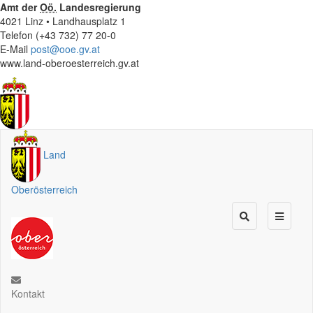
Amt der
Oö.
Landesregierung
4021 Linz • Landhausplatz 1
Telefon (+43 732) 77 20-0
E-Mail
post@ooe.gv.at
www.land-oberoesterreich.gv.at
Land
Oberösterreich
Kontakt