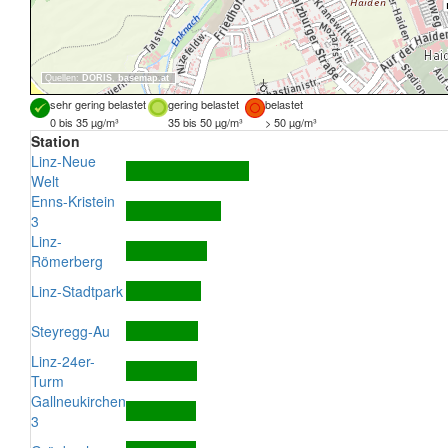
Quellen:
DORIS
,
basemap.at
sehr gering belastet
gering belastet
belastet
0 bis 35 µg/m³
35 bis 50 µg/m³
> 50 µg/m³
Station
Linz-Neue
Welt
Enns-Kristein
3
Linz-
Römerberg
Linz-Stadtpark
Steyregg-Au
Linz-24er-
Turm
Gallneukirchen
3