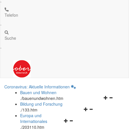
.
Telefon
.
Suche
.
Coronavirus: Aktuelle Informationen
Bauen und Wohnen
Navigationsm
.
/bauenundwohnen.htm
öffnen
Bildung und Forschung
Navigationsmenü
und
.
/133.htm
öffnen
schließen
Europa und
Navigationsmenü
und
Internationales
öffnen
schließen
.
/203110.htm