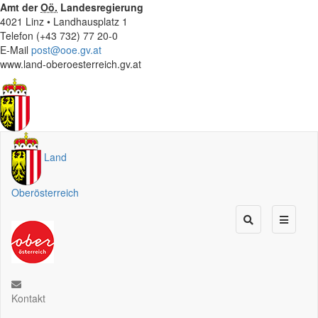
Amt der
Oö.
Landesregierung
4021 Linz • Landhausplatz 1
Telefon (+43 732) 77 20-0
E-Mail
post@ooe.gv.at
www.land-oberoesterreich.gv.at
Land
Oberösterreich
Kontakt