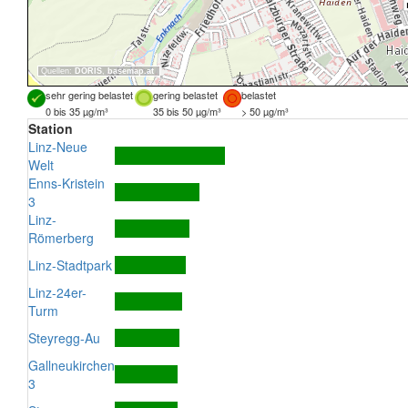
Quellen:
DORIS
,
basemap.at
sehr gering belastet
gering belastet
belastet
0 bis 35 µg/m³
35 bis 50 µg/m³
> 50 µg/m³
Station
Linz-Neue
Welt
Enns-Kristein
3
Linz-
Römerberg
Linz-Stadtpark
Linz-24er-
Turm
Steyregg-Au
Gallneukirchen
3