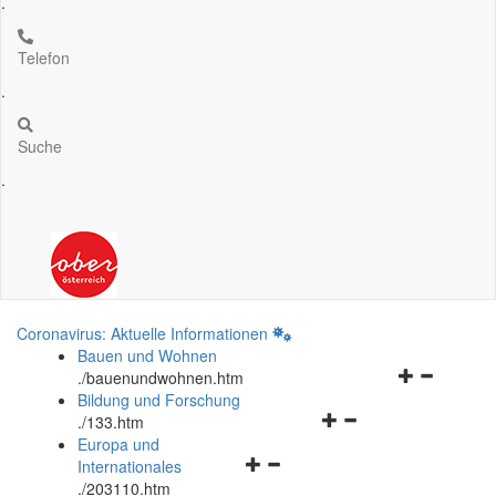
.
Telefon
.
Suche
.
Coronavirus: Aktuelle Informationen
Bauen und Wohnen
Navigationsm
.
/bauenundwohnen.htm
öffnen
Bildung und Forschung
Navigationsmenü
und
.
/133.htm
öffnen
schließen
Europa und
Navigationsmenü
und
Internationales
öffnen
schließen
.
/203110.htm