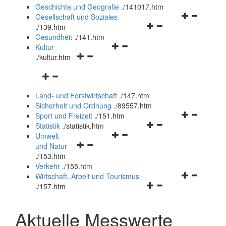
und
Geschichte und Geografie
.
/141017.htm
schließen
Navigationsm
Gesellschaft und Soziales
Navigationsmenü
öffnen
.
/139.htm
öffnen
und
Gesundheit
.
/141.htm
Navigationsmenü
und
schließen
Kultur
Navigationsmenü
öffnen
schließen
.
/kultur.htm
öffnen
und
Navigationsmenü
und
schließen
öffnen
schließen
Land- und Forstwirtschaft
.
/147.htm
und
Sicherheit und Ordnung
.
/89557.htm
schließen
Navigationsm
Sport und Freizeit
.
/151.htm
Navigationsmenü
öffnen
Statistik
.
/statistik.htm
Navigationsmenü
öffnen
und
Umwelt
Navigationsmenü
öffnen
und
schließen
und Natur
öffnen
und
schließen
.
/153.htm
und
schließen
Verkehr
.
/155.htm
schließen
Navigationsm
Wirtschaft, Arbeit und Tourismus
Navigationsmenü
öffnen
.
/157.htm
öffnen
und
und
schließen
Aktuelle Messwerte
schließen