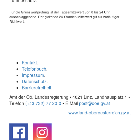
Luftmessnetz.
Für die Grenzwertprüfung ist der Tagesmittelwert von 0 bis 24 Uhr
ausschlaggebend. Der gleitende 24-Stunden Mittelwert gilt als vorläufiger
Richtwert.
Kontakt
.
Telefonbuch
.
Impressum
.
Datenschutz
.
Barrierefreiheit
.
Amt der Oö. Landesregierung • 4021 Linz, Landhausplatz 1
•
Telefon
(+43 732) 77 20-0
• E-Mail
post@ooe.gv.at
www.land-oberoesterreich.gv.at