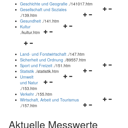
und
Geschichte und Geografie
.
/141017.htm
schließen
Navigationsm
Gesellschaft und Soziales
Navigationsmenü
öffnen
.
/139.htm
öffnen
und
Gesundheit
.
/141.htm
Navigationsmenü
und
schließen
Kultur
Navigationsmenü
öffnen
schließen
.
/kultur.htm
öffnen
und
Navigationsmenü
und
schließen
öffnen
schließen
Land- und Forstwirtschaft
.
/147.htm
und
Sicherheit und Ordnung
.
/89557.htm
schließen
Navigationsm
Sport und Freizeit
.
/151.htm
Navigationsmenü
öffnen
Statistik
.
/statistik.htm
Navigationsmenü
öffnen
und
Umwelt
Navigationsmenü
öffnen
und
schließen
und Natur
öffnen
und
schließen
.
/153.htm
und
schließen
Verkehr
.
/155.htm
schließen
Navigationsm
Wirtschaft, Arbeit und Tourismus
Navigationsmenü
öffnen
.
/157.htm
öffnen
und
und
schließen
Aktuelle Messwerte
schließen