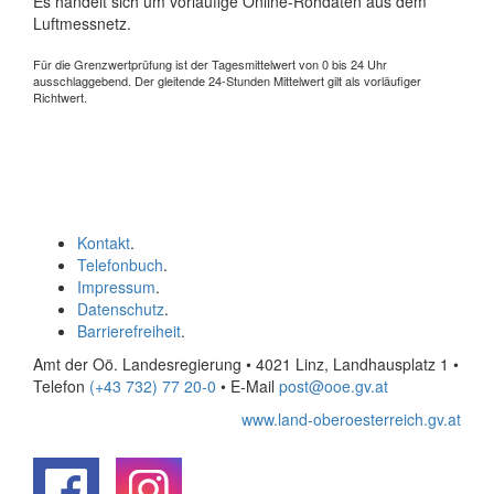
Es handelt sich um vorläufige Online-Rohdaten aus dem
Luftmessnetz.
Für die Grenzwertprüfung ist der Tagesmittelwert von 0 bis 24 Uhr
ausschlaggebend. Der gleitende 24-Stunden Mittelwert gilt als vorläufiger
Richtwert.
Kontakt
.
Telefonbuch
.
Impressum
.
Datenschutz
.
Barrierefreiheit
.
Amt der Oö. Landesregierung • 4021 Linz, Landhausplatz 1
•
Telefon
(+43 732) 77 20-0
• E-Mail
post@ooe.gv.at
www.land-oberoesterreich.gv.at