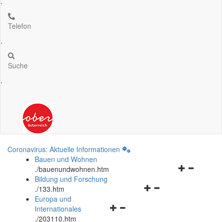
.
Telefon
.
Suche
.
Coronavirus: Aktuelle Informationen
Bauen und Wohnen
Navigationsm
.
/bauenundwohnen.htm
öffnen
Bildung und Forschung
Navigationsmenü
und
.
/133.htm
öffnen
schließen
Europa und
Navigationsmenü
und
Internationales
öffnen
schließen
.
/203110.htm