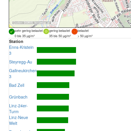
Quellen:
DORIS
,
basemap.at
sehr gering belastet
gering belastet
belastet
0 bis 35 µg/m³
35 bis 50 µg/m³
> 50 µg/m³
Station
Enns-Kristein
3
Steyregg-Au
Gallneukirchen
3
Bad Zell
Grünbach
Linz-24er-
Turm
Linz-Neue
Welt