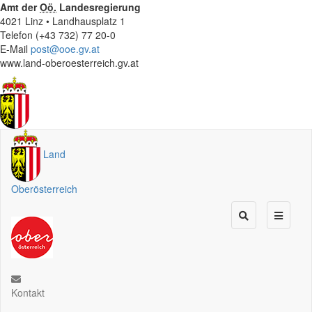
Amt der
Oö.
Landesregierung
4021 Linz • Landhausplatz 1
Telefon (+43 732) 77 20-0
E-Mail
post@ooe.gv.at
www.land-oberoesterreich.gv.at
Land
Oberösterreich
Kontakt