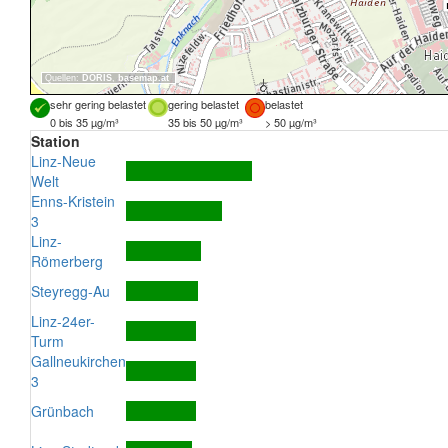
Quellen:
DORIS
,
basemap.at
sehr gering belastet
gering belastet
belastet
0 bis 35 µg/m³
35 bis 50 µg/m³
> 50 µg/m³
Station
Linz-Neue
Welt
Enns-Kristein
3
Linz-
Römerberg
Steyregg-Au
Linz-24er-
Turm
Gallneukirchen
3
Grünbach