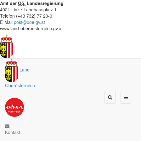
Amt der
Oö.
Landesregierung
4021 Linz • Landhausplatz 1
Telefon (+43 732) 77 20-0
E-Mail
post@ooe.gv.at
www.land-oberoesterreich.gv.at
Land
Oberösterreich
Kontakt