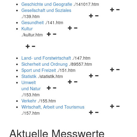
und
Geschichte und Geografie
.
/141017.htm
schließen
Navigationsm
Gesellschaft und Soziales
Navigationsmenü
öffnen
.
/139.htm
öffnen
und
Gesundheit
.
/141.htm
Navigationsmenü
und
schließen
Kultur
Navigationsmenü
öffnen
schließen
.
/kultur.htm
öffnen
und
Navigationsmenü
und
schließen
öffnen
schließen
Land- und Forstwirtschaft
.
/147.htm
und
Sicherheit und Ordnung
.
/89557.htm
schließen
Navigationsm
Sport und Freizeit
.
/151.htm
Navigationsmenü
öffnen
Statistik
.
/statistik.htm
Navigationsmenü
öffnen
und
Umwelt
Navigationsmenü
öffnen
und
schließen
und Natur
öffnen
und
schließen
.
/153.htm
und
schließen
Verkehr
.
/155.htm
schließen
Navigationsm
Wirtschaft, Arbeit und Tourismus
Navigationsmenü
öffnen
.
/157.htm
öffnen
und
und
schließen
Aktuelle Messwerte
schließen