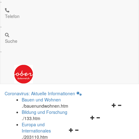
.
Telefon
.
Suche
.
Coronavirus: Aktuelle Informationen
Bauen und Wohnen
Navigationsm
.
/bauenundwohnen.htm
öffnen
Bildung und Forschung
Navigationsmenü
und
.
/133.htm
öffnen
schließen
Europa und
Navigationsmenü
und
Internationales
öffnen
schließen
.
/203110.htm