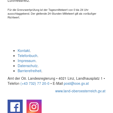
Luftmessnetz.
Für die Grenzwertprüfung ist der Tagesmittelwert von 0 bis 24 Uhr
ausschlaggebend. Der gleitende 24-Stunden Mittelwert gilt als vorläufiger
Richtwert.
Kontakt
.
Telefonbuch
.
Impressum
.
Datenschutz
.
Barrierefreiheit
.
Amt der Oö. Landesregierung • 4021 Linz, Landhausplatz 1
•
Telefon
(+43 732) 77 20-0
• E-Mail
post@ooe.gv.at
www.land-oberoesterreich.gv.at