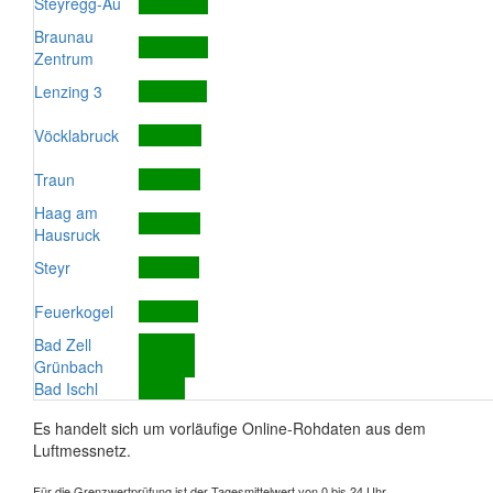
Steyregg-Au
Braunau
Zentrum
Lenzing 3
Vöcklabruck
Traun
Haag am
Hausruck
Steyr
Feuerkogel
Bad Zell
Grünbach
Bad Ischl
Es handelt sich um vorläufige Online-Rohdaten aus dem
Luftmessnetz.
Für die Grenzwertprüfung ist der Tagesmittelwert von 0 bis 24 Uhr