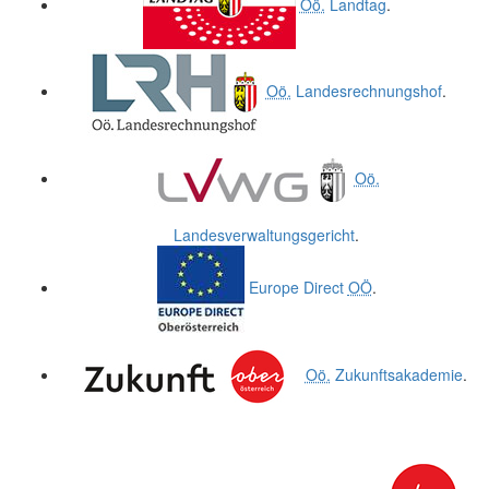
Oö.
Landtag
.
Oö.
Landesrechnungshof
.
Oö.
Landesverwaltungsgericht
.
Europe Direct
OÖ
.
Oö.
Zukunftsakademie
.