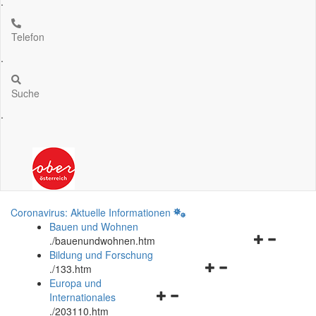
.
Telefon
.
Suche
.
Coronavirus: Aktuelle Informationen
Bauen und Wohnen
Navigationsm
.
/bauenundwohnen.htm
öffnen
Bildung und Forschung
Navigationsmenü
und
.
/133.htm
öffnen
schließen
Europa und
Navigationsmenü
und
Internationales
öffnen
schließen
.
/203110.htm