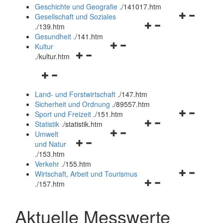
und
Geschichte und Geografie
.
/141017.htm
schließen
Navigationsm
Gesellschaft und Soziales
Navigationsmenü
öffnen
.
/139.htm
öffnen
und
Gesundheit
.
/141.htm
Navigationsmenü
und
schließen
Kultur
Navigationsmenü
öffnen
schließen
.
/kultur.htm
öffnen
und
Navigationsmenü
und
schließen
öffnen
schließen
Land- und Forstwirtschaft
.
/147.htm
und
Sicherheit und Ordnung
.
/89557.htm
schließen
Navigationsm
Sport und Freizeit
.
/151.htm
Navigationsmenü
öffnen
Statistik
.
/statistik.htm
Navigationsmenü
öffnen
und
Umwelt
Navigationsmenü
öffnen
und
schließen
und Natur
öffnen
und
schließen
.
/153.htm
und
schließen
Verkehr
.
/155.htm
schließen
Navigationsm
Wirtschaft, Arbeit und Tourismus
Navigationsmenü
öffnen
.
/157.htm
öffnen
und
und
schließen
Aktuelle Messwerte
schließen