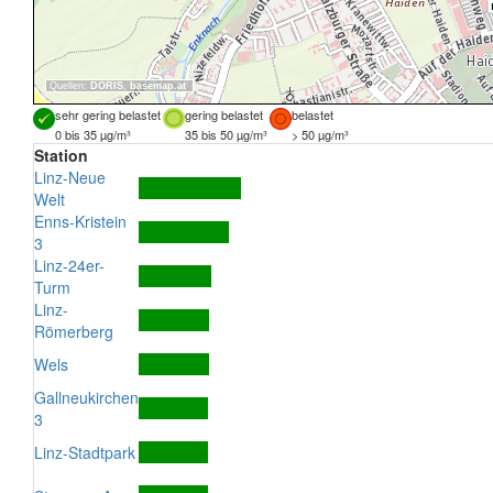
Quellen:
DORIS
,
basemap.at
sehr gering belastet
gering belastet
belastet
0 bis 35 µg/m³
35 bis 50 µg/m³
> 50 µg/m³
Station
Linz-Neue
Welt
Enns-Kristein
3
Linz-24er-
Turm
Linz-
Römerberg
Wels
Gallneukirchen
3
Linz-Stadtpark