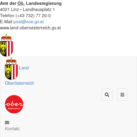
Amt der
Oö.
Landesregierung
4021 Linz • Landhausplatz 1
Telefon (+43 732) 77 20-0
E-Mail
post@ooe.gv.at
www.land-oberoesterreich.gv.at
Land
Oberösterreich
Kontakt