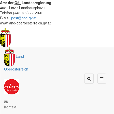
Amt der
Oö.
Landesregierung
4021 Linz • Landhausplatz 1
Telefon (+43 732) 77 20-0
E-Mail
post@ooe.gv.at
www.land-oberoesterreich.gv.at
Land
Oberösterreich
Kontakt