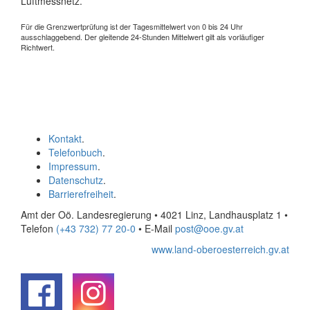
Luftmessnetz.
Für die Grenzwertprüfung ist der Tagesmittelwert von 0 bis 24 Uhr
ausschlaggebend. Der gleitende 24-Stunden Mittelwert gilt als vorläufiger
Richtwert.
Kontakt
.
Telefonbuch
.
Impressum
.
Datenschutz
.
Barrierefreiheit
.
Amt der Oö. Landesregierung • 4021 Linz, Landhausplatz 1
•
Telefon
(+43 732) 77 20-0
• E-Mail
post@ooe.gv.at
www.land-oberoesterreich.gv.at