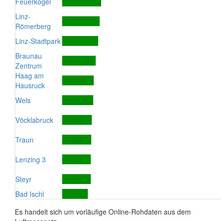
Feuerkogel
Linz-
Römerberg
Linz-Stadtpark
Braunau
Zentrum
Haag am
Hausruck
Wels
Vöcklabruck
Traun
Lenzing 3
Steyr
Bad Ischl
Es handelt sich um vorläufige Online-Rohdaten aus dem