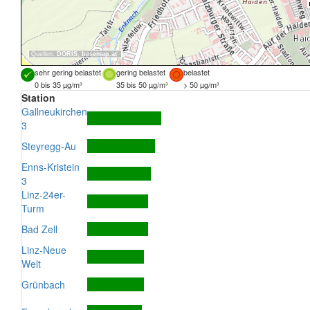
Quellen:
DORIS
,
basemap.at
sehr gering belastet
gering belastet
belastet
0 bis 35 µg/m³
35 bis 50 µg/m³
> 50 µg/m³
Station
Gallneukirchen
3
Steyregg-Au
Enns-Kristein
3
Linz-24er-
Turm
Bad Zell
Linz-Neue
Welt
Grünbach