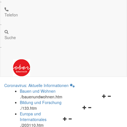
.
Telefon
.
Suche
.
Coronavirus: Aktuelle Informationen
Bauen und Wohnen
Navigationsm
.
/bauenundwohnen.htm
öffnen
Bildung und Forschung
Navigationsmenü
und
.
/133.htm
öffnen
schließen
Europa und
Navigationsmenü
und
Internationales
öffnen
schließen
.
/203110.htm