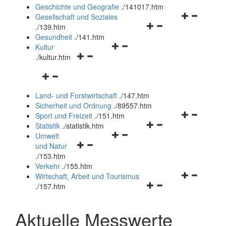
und
Geschichte und Geografie
.
/141017.htm
schließen
Navigationsm
Gesellschaft und Soziales
Navigationsmenü
öffnen
.
/139.htm
öffnen
und
Gesundheit
.
/141.htm
Navigationsmenü
und
schließen
Kultur
Navigationsmenü
öffnen
schließen
.
/kultur.htm
öffnen
und
Navigationsmenü
und
schließen
öffnen
schließen
Land- und Forstwirtschaft
.
/147.htm
und
Sicherheit und Ordnung
.
/89557.htm
schließen
Navigationsm
Sport und Freizeit
.
/151.htm
Navigationsmenü
öffnen
Statistik
.
/statistik.htm
Navigationsmenü
öffnen
und
Umwelt
Navigationsmenü
öffnen
und
schließen
und Natur
öffnen
und
schließen
.
/153.htm
und
schließen
Verkehr
.
/155.htm
schließen
Navigationsm
Wirtschaft, Arbeit und Tourismus
Navigationsmenü
öffnen
.
/157.htm
öffnen
und
und
schließen
Aktuelle Messwerte
schließen