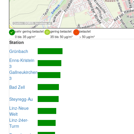
Quellen:
DORIS
,
basemap.at
sehr gering belastet
gering belastet
belastet
0 bis 35 µg/m³
35 bis 50 µg/m³
> 50 µg/m³
Station
Grünbach
Enns-Kristein
3
Gallneukirchen
3
Bad Zell
Steyregg-Au
Linz-Neue
Welt
Linz-24er-
Turm