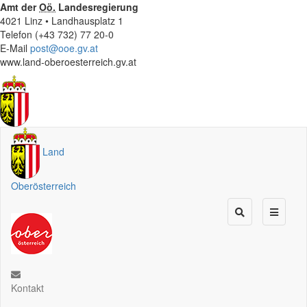
Amt der
Oö.
Landesregierung
4021 Linz • Landhausplatz 1
Telefon (+43 732) 77 20-0
E-Mail
post@ooe.gv.at
www.land-oberoesterreich.gv.at
Land
Oberösterreich
Kontakt