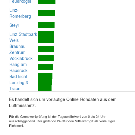
Feuerkogel
Linz-
Römerberg
Steyr
Linz-Stadtpark
Wels
Braunau
Zentrum
Vöcklabruck
Haag am
Hausruck
Bad Ischl
Lenzing 3
Traun
Es handelt sich um vorläufige Online-Rohdaten aus dem
Luftmessnetz.
Für die Grenzwertprüfung ist der Tagesmittelwert von 0 bis 24 Uhr
ausschlaggebend. Der gleitende 24-Stunden Mittelwert gilt als vorläufiger
Richtwert.