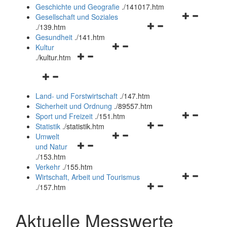
und
Geschichte und Geografie
.
/141017.htm
schließen
Navigationsm
Gesellschaft und Soziales
Navigationsmenü
öffnen
.
/139.htm
öffnen
und
Gesundheit
.
/141.htm
Navigationsmenü
und
schließen
Kultur
Navigationsmenü
öffnen
schließen
.
/kultur.htm
öffnen
und
Navigationsmenü
und
schließen
öffnen
schließen
Land- und Forstwirtschaft
.
/147.htm
und
Sicherheit und Ordnung
.
/89557.htm
schließen
Navigationsm
Sport und Freizeit
.
/151.htm
Navigationsmenü
öffnen
Statistik
.
/statistik.htm
Navigationsmenü
öffnen
und
Umwelt
Navigationsmenü
öffnen
und
schließen
und Natur
öffnen
und
schließen
.
/153.htm
und
schließen
Verkehr
.
/155.htm
schließen
Navigationsm
Wirtschaft, Arbeit und Tourismus
Navigationsmenü
öffnen
.
/157.htm
öffnen
und
und
schließen
Aktuelle Messwerte
schließen