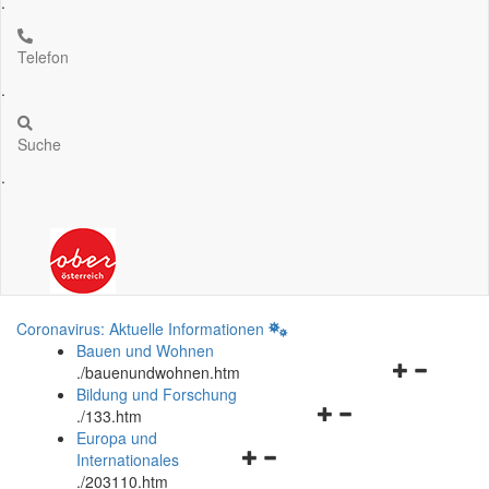
.
Telefon
.
Suche
.
Coronavirus: Aktuelle Informationen
Bauen und Wohnen
Navigationsm
.
/bauenundwohnen.htm
öffnen
Bildung und Forschung
Navigationsmenü
und
.
/133.htm
öffnen
schließen
Europa und
Navigationsmenü
und
Internationales
öffnen
schließen
.
/203110.htm