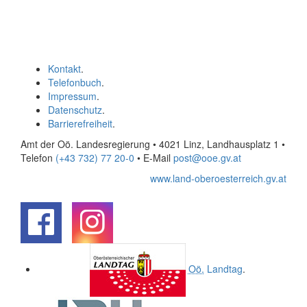
Kontakt
.
Telefonbuch
.
Impressum
.
Datenschutz
.
Barrierefreiheit
.
Amt der Oö. Landesregierung • 4021 Linz, Landhausplatz 1
•
Telefon
(+43 732) 77 20-0
• E-Mail
post@ooe.gv.at
www.land-oberoesterreich.gv.at
.
.
Oö.
Landtag
.