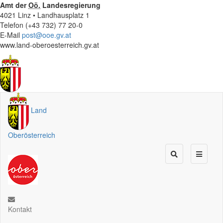
Amt der
Oö.
Landesregierung
4021 Linz • Landhausplatz 1
Telefon (+43 732) 77 20-0
E-Mail
post@ooe.gv.at
www.land-oberoesterreich.gv.at
Land
Oberösterreich
Kontakt