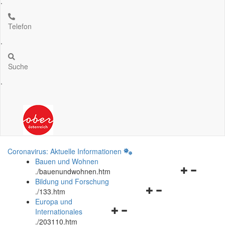
.
Telefon
.
Suche
.
Coronavirus: Aktuelle Informationen
Bauen und Wohnen
Navigationsm
.
/bauenundwohnen.htm
öffnen
Bildung und Forschung
Navigationsmenü
und
.
/133.htm
öffnen
schließen
Europa und
Navigationsmenü
und
Internationales
öffnen
schließen
.
/203110.htm