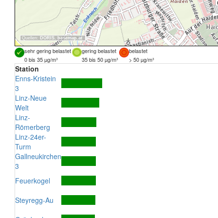
Quellen:
DORIS
,
basemap.at
sehr gering belastet
gering belastet
belastet
0 bis 35 µg/m³
35 bis 50 µg/m³
> 50 µg/m³
Station
Enns-Kristein
3
Linz-Neue
Welt
Linz-
Römerberg
Linz-24er-
Turm
Gallneukirchen
3
Feuerkogel
Steyregg-Au