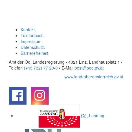
Kontakt
.
Telefonbuch
.
Impressum
.
Datenschutz
.
Barrierefreiheit
.
Amt der Oö. Landesregierung • 4021 Linz, Landhausplatz 1
•
Telefon
(+43 732) 77 20-0
• E-Mail
post@ooe.gv.at
www.land-oberoesterreich.gv.at
.
.
Oö.
Landtag
.