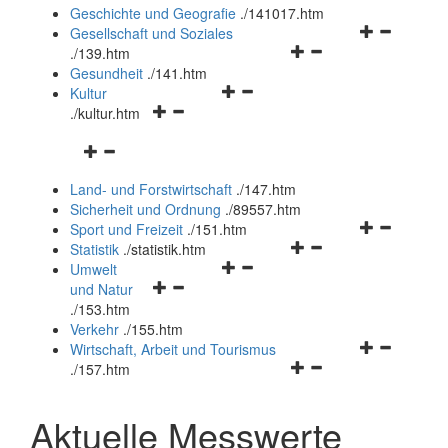
und
Geschichte und Geografie
.
/141017.htm
schließen
Navigationsm
Gesellschaft und Soziales
Navigationsmenü
öffnen
.
/139.htm
öffnen
und
Gesundheit
.
/141.htm
Navigationsmenü
und
schließen
Kultur
Navigationsmenü
öffnen
schließen
.
/kultur.htm
öffnen
und
Navigationsmenü
und
schließen
öffnen
schließen
Land- und Forstwirtschaft
.
/147.htm
und
Sicherheit und Ordnung
.
/89557.htm
schließen
Navigationsm
Sport und Freizeit
.
/151.htm
Navigationsmenü
öffnen
Statistik
.
/statistik.htm
Navigationsmenü
öffnen
und
Umwelt
Navigationsmenü
öffnen
und
schließen
und Natur
öffnen
und
schließen
.
/153.htm
und
schließen
Verkehr
.
/155.htm
schließen
Navigationsm
Wirtschaft, Arbeit und Tourismus
Navigationsmenü
öffnen
.
/157.htm
öffnen
und
und
schließen
Aktuelle Messwerte
schließen