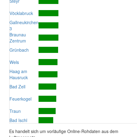
Steyr
Vöcklabruck
Gallneukirchen
3
Braunau
Zentrum
Grünbach
Wels
Haag am
Hausruck
Bad Zell
Feuerkogel
Traun
Bad Ischl
Es handelt sich um vorläufige Online-Rohdaten aus dem