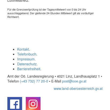
Luftmessnetz.
Für die Grenzwertprüfung ist der Tagesmittelwert von 0 bis 24 Uhr
ausschlaggebend. Der gleitende 24-Stunden Mittelwert gilt als vorläufiger
Richtwert.
Kontakt
.
Telefonbuch
.
Impressum
.
Datenschutz
.
Barrierefreiheit
.
Amt der Oö. Landesregierung • 4021 Linz, Landhausplatz 1
•
Telefon
(+43 732) 77 20-0
• E-Mail
post@ooe.gv.at
www.land-oberoesterreich.gv.at