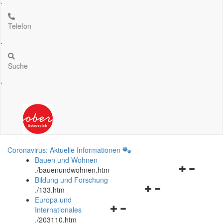
.
Telefon
.
Suche
.
Coronavirus: Aktuelle Informationen
Bauen und Wohnen
Navigationsm
.
/bauenundwohnen.htm
öffnen
Bildung und Forschung
Navigationsmenü
und
.
/133.htm
öffnen
schließen
Europa und
Navigationsmenü
und
Internationales
öffnen
schließen
.
/203110.htm