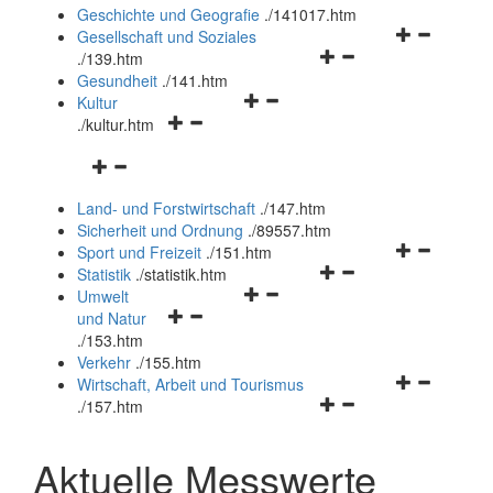
und
Geschichte und Geografie
.
/141017.htm
schließen
Navigationsm
Gesellschaft und Soziales
Navigationsmenü
öffnen
.
/139.htm
öffnen
und
Gesundheit
.
/141.htm
Navigationsmenü
und
schließen
Kultur
Navigationsmenü
öffnen
schließen
.
/kultur.htm
öffnen
und
Navigationsmenü
und
schließen
öffnen
schließen
Land- und Forstwirtschaft
.
/147.htm
und
Sicherheit und Ordnung
.
/89557.htm
schließen
Navigationsm
Sport und Freizeit
.
/151.htm
Navigationsmenü
öffnen
Statistik
.
/statistik.htm
Navigationsmenü
öffnen
und
Umwelt
Navigationsmenü
öffnen
und
schließen
und Natur
öffnen
und
schließen
.
/153.htm
und
schließen
Verkehr
.
/155.htm
schließen
Navigationsm
Wirtschaft, Arbeit und Tourismus
Navigationsmenü
öffnen
.
/157.htm
öffnen
und
und
schließen
Aktuelle Messwerte
schließen