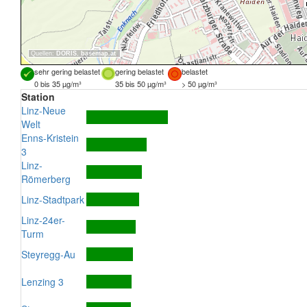
Quellen:
DORIS
,
basemap.at
sehr gering belastet
gering belastet
belastet
0 bis 35 µg/m³
35 bis 50 µg/m³
> 50 µg/m³
Station
Linz-Neue
Welt
Enns-Kristein
3
Linz-
Römerberg
Linz-Stadtpark
Linz-24er-
Turm
Steyregg-Au
Lenzing 3