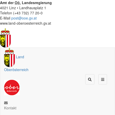
Amt der
Oö.
Landesregierung
4021 Linz • Landhausplatz 1
Telefon (+43 732) 77 20-0
E-Mail
post@ooe.gv.at
www.land-oberoesterreich.gv.at
Land
Oberösterreich
Kontakt