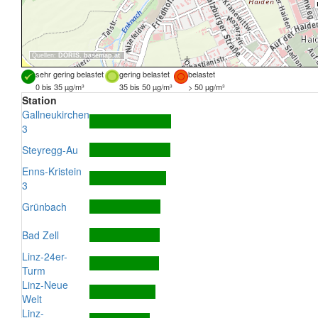
Quellen:
DORIS
,
basemap.at
sehr gering belastet
gering belastet
belastet
0 bis 35 µg/m³
35 bis 50 µg/m³
> 50 µg/m³
Station
Gallneukirchen
3
Steyregg-Au
Enns-Kristein
3
Grünbach
Bad Zell
Linz-24er-
Turm
Linz-Neue
Welt
Linz-