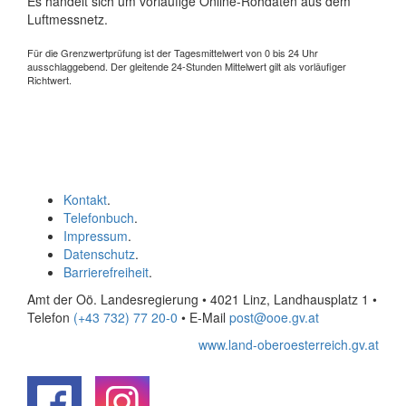
Es handelt sich um vorläufige Online-Rohdaten aus dem
Luftmessnetz.
Für die Grenzwertprüfung ist der Tagesmittelwert von 0 bis 24 Uhr
ausschlaggebend. Der gleitende 24-Stunden Mittelwert gilt als vorläufiger
Richtwert.
Kontakt
.
Telefonbuch
.
Impressum
.
Datenschutz
.
Barrierefreiheit
.
Amt der Oö. Landesregierung • 4021 Linz, Landhausplatz 1
•
Telefon
(+43 732) 77 20-0
• E-Mail
post@ooe.gv.at
www.land-oberoesterreich.gv.at