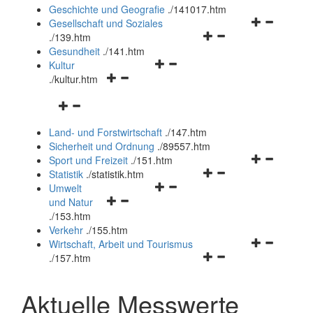
und
Geschichte und Geografie
.
/141017.htm
schließen
Navigationsm
Gesellschaft und Soziales
Navigationsmenü
öffnen
.
/139.htm
öffnen
und
Gesundheit
.
/141.htm
Navigationsmenü
und
schließen
Kultur
Navigationsmenü
öffnen
schließen
.
/kultur.htm
öffnen
und
Navigationsmenü
und
schließen
öffnen
schließen
Land- und Forstwirtschaft
.
/147.htm
und
Sicherheit und Ordnung
.
/89557.htm
schließen
Navigationsm
Sport und Freizeit
.
/151.htm
Navigationsmenü
öffnen
Statistik
.
/statistik.htm
Navigationsmenü
öffnen
und
Umwelt
Navigationsmenü
öffnen
und
schließen
und Natur
öffnen
und
schließen
.
/153.htm
und
schließen
Verkehr
.
/155.htm
schließen
Navigationsm
Wirtschaft, Arbeit und Tourismus
Navigationsmenü
öffnen
.
/157.htm
öffnen
und
und
schließen
Aktuelle Messwerte
schließen