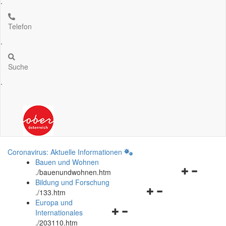
.
Telefon
.
Suche
.
Coronavirus: Aktuelle Informationen
Bauen und Wohnen
Navigationsm
.
/bauenundwohnen.htm
öffnen
Bildung und Forschung
Navigationsmenü
und
.
/133.htm
öffnen
schließen
Europa und
Navigationsmenü
und
Internationales
öffnen
schließen
.
/203110.htm