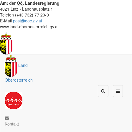
Amt der
Oö.
Landesregierung
4021 Linz • Landhausplatz 1
Telefon (+43 732) 77 20-0
E-Mail
post@ooe.gv.at
www.land-oberoesterreich.gv.at
Land
Oberösterreich
Kontakt