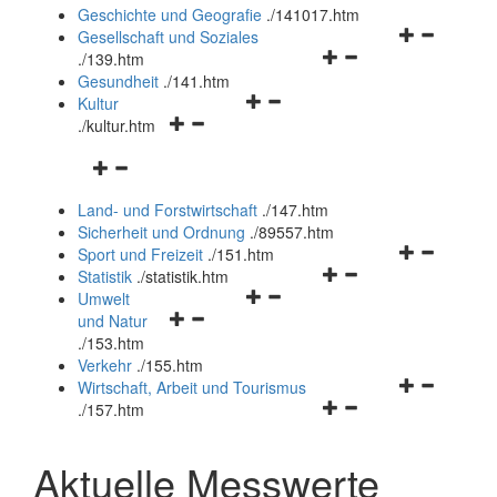
und
Geschichte und Geografie
.
/141017.htm
schließen
Navigationsm
Gesellschaft und Soziales
Navigationsmenü
öffnen
.
/139.htm
öffnen
und
Gesundheit
.
/141.htm
Navigationsmenü
und
schließen
Kultur
Navigationsmenü
öffnen
schließen
.
/kultur.htm
öffnen
und
Navigationsmenü
und
schließen
öffnen
schließen
Land- und Forstwirtschaft
.
/147.htm
und
Sicherheit und Ordnung
.
/89557.htm
schließen
Navigationsm
Sport und Freizeit
.
/151.htm
Navigationsmenü
öffnen
Statistik
.
/statistik.htm
Navigationsmenü
öffnen
und
Umwelt
Navigationsmenü
öffnen
und
schließen
und Natur
öffnen
und
schließen
.
/153.htm
und
schließen
Verkehr
.
/155.htm
schließen
Navigationsm
Wirtschaft, Arbeit und Tourismus
Navigationsmenü
öffnen
.
/157.htm
öffnen
und
und
schließen
Aktuelle Messwerte
schließen