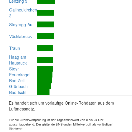
Lenzing 3
Gallneukirchen
3
Steyregg-Au
Vöcklabruck
Traun
Haag am
Hausruck
Steyr
Feuerkogel
Bad Zell
Grünbach
Bad Ischl
Es handelt sich um vorläufige Online-Rohdaten aus dem
Luftmessnetz.
Für die Grenzwertprüfung ist der Tagesmittelwert von 0 bis 24 Uhr
ausschlaggebend. Der gleitende 24-Stunden Mittelwert gilt als vorläufiger
Richtwert.