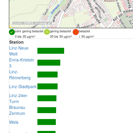
Quellen:
DORIS
,
basemap.at
sehr gering belastet
gering belastet
belastet
0 bis 35 µg/m³
35 bis 50 µg/m³
> 50 µg/m³
Station
Linz-Neue
Welt
Enns-Kristein
3
Linz-
Römerberg
Linz-Stadtpark
Linz-24er-
Turm
Braunau
Zentrum
Wels