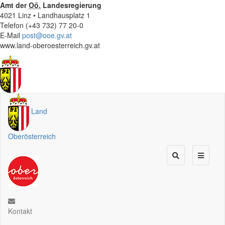
Amt der
Oö.
Landesregierung
4021 Linz • Landhausplatz 1
Telefon (+43 732) 77 20-0
E-Mail
post@ooe.gv.at
www.land-oberoesterreich.gv.at
Land
Oberösterreich
Kontakt