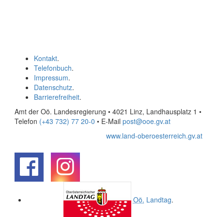
Kontakt
.
Telefonbuch
.
Impressum
.
Datenschutz
.
Barrierefreiheit
.
Amt der Oö. Landesregierung • 4021 Linz, Landhausplatz 1
•
Telefon
(+43 732) 77 20-0
• E-Mail
post@ooe.gv.at
www.land-oberoesterreich.gv.at
.
.
Oö.
Landtag
.