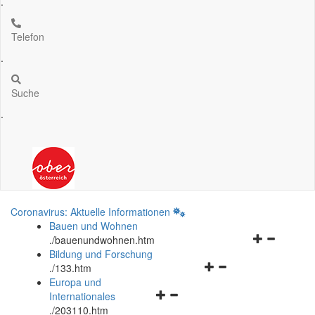
.
Telefon
.
Suche
.
Coronavirus: Aktuelle Informationen
Bauen und Wohnen
Navigationsm
.
/bauenundwohnen.htm
öffnen
Bildung und Forschung
Navigationsmenü
und
.
/133.htm
öffnen
schließen
Europa und
Navigationsmenü
und
Internationales
öffnen
schließen
.
/203110.htm