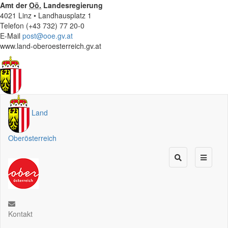
Amt der
Oö.
Landesregierung
4021 Linz • Landhausplatz 1
Telefon (+43 732) 77 20-0
E-Mail
post@ooe.gv.at
www.land-oberoesterreich.gv.at
Land
Oberösterreich
Kontakt