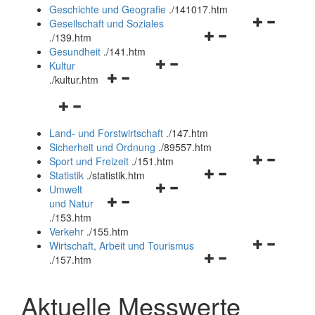
und
Geschichte und Geografie
.
/141017.htm
schließen
Navigationsm
Gesellschaft und Soziales
Navigationsmenü
öffnen
.
/139.htm
öffnen
und
Gesundheit
.
/141.htm
Navigationsmenü
und
schließen
Kultur
Navigationsmenü
öffnen
schließen
.
/kultur.htm
öffnen
und
Navigationsmenü
und
schließen
öffnen
schließen
Land- und Forstwirtschaft
.
/147.htm
und
Sicherheit und Ordnung
.
/89557.htm
schließen
Navigationsm
Sport und Freizeit
.
/151.htm
Navigationsmenü
öffnen
Statistik
.
/statistik.htm
Navigationsmenü
öffnen
und
Umwelt
Navigationsmenü
öffnen
und
schließen
und Natur
öffnen
und
schließen
.
/153.htm
und
schließen
Verkehr
.
/155.htm
schließen
Navigationsm
Wirtschaft, Arbeit und Tourismus
Navigationsmenü
öffnen
.
/157.htm
öffnen
und
und
schließen
Aktuelle Messwerte
schließen