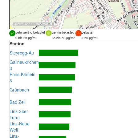
Quellen:
DORIS
,
basemap.at
sehr gering belastet
gering belastet
belastet
0 bis 35 µg/m³
35 bis 50 µg/m³
> 50 µg/m³
Station
Steyregg-Au
Gallneukirchen
3
Enns-Kristein
3
Grünbach
Bad Zell
Linz-24er-
Turm
Linz-Neue
Welt
Linz-