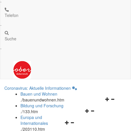
.
Telefon
.
Suche
.
Coronavirus: Aktuelle Informationen
Bauen und Wohnen
Navigationsm
.
/bauenundwohnen.htm
öffnen
Bildung und Forschung
Navigationsmenü
und
.
/133.htm
öffnen
schließen
Europa und
Navigationsmenü
und
Internationales
öffnen
schließen
.
/203110.htm