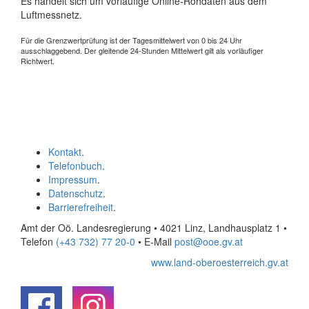
Es handelt sich um vorläufige Online-Rohdaten aus dem
Luftmessnetz.
Für die Grenzwertprüfung ist der Tagesmittelwert von 0 bis 24 Uhr
ausschlaggebend. Der gleitende 24-Stunden Mittelwert gilt als vorläufiger
Richtwert.
Kontakt
.
Telefonbuch
.
Impressum
.
Datenschutz
.
Barrierefreiheit
.
Amt der Oö. Landesregierung • 4021 Linz, Landhausplatz 1
•
Telefon
(+43 732) 77 20-0
• E-Mail
post@ooe.gv.at
www.land-oberoesterreich.gv.at