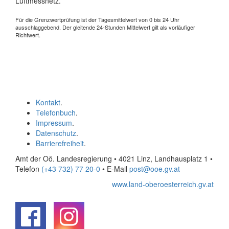
Luftmessnetz.
Für die Grenzwertprüfung ist der Tagesmittelwert von 0 bis 24 Uhr
ausschlaggebend. Der gleitende 24-Stunden Mittelwert gilt als vorläufiger
Richtwert.
Kontakt
.
Telefonbuch
.
Impressum
.
Datenschutz
.
Barrierefreiheit
.
Amt der Oö. Landesregierung • 4021 Linz, Landhausplatz 1
•
Telefon
(+43 732) 77 20-0
• E-Mail
post@ooe.gv.at
www.land-oberoesterreich.gv.at