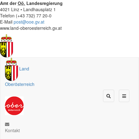
Amt der
Oö.
Landesregierung
4021 Linz • Landhausplatz 1
Telefon (+43 732) 77 20-0
E-Mail
post@ooe.gv.at
www.land-oberoesterreich.gv.at
Land
Oberösterreich
Kontakt