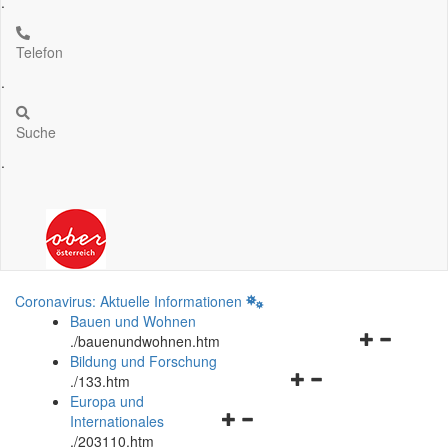
.
Telefon
.
Suche
.
Coronavirus: Aktuelle Informationen
Bauen und Wohnen
Navigationsm
.
/bauenundwohnen.htm
öffnen
Bildung und Forschung
Navigationsmenü
und
.
/133.htm
öffnen
schließen
Europa und
Navigationsmenü
und
Internationales
öffnen
schließen
.
/203110.htm