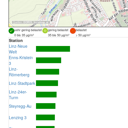
Quellen:
DORIS
,
basemap.at
sehr gering belastet
gering belastet
belastet
0 bis 35 µg/m³
35 bis 50 µg/m³
> 50 µg/m³
Station
Linz-Neue
Welt
Enns-Kristein
3
Linz-
Römerberg
Linz-Stadtpark
Linz-24er-
Turm
Steyregg-Au
Lenzing 3