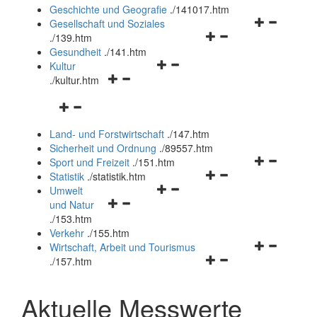
und
Geschichte und Geografie
.
/141017.htm
schließen
Navigationsm
Gesellschaft und Soziales
Navigationsmenü
öffnen
.
/139.htm
öffnen
und
Gesundheit
.
/141.htm
Navigationsmenü
und
schließen
Kultur
Navigationsmenü
öffnen
schließen
.
/kultur.htm
öffnen
und
Navigationsmenü
und
schließen
öffnen
schließen
Land- und Forstwirtschaft
.
/147.htm
und
Sicherheit und Ordnung
.
/89557.htm
schließen
Navigationsm
Sport und Freizeit
.
/151.htm
Navigationsmenü
öffnen
Statistik
.
/statistik.htm
Navigationsmenü
öffnen
und
Umwelt
Navigationsmenü
öffnen
und
schließen
und Natur
öffnen
und
schließen
.
/153.htm
und
schließen
Verkehr
.
/155.htm
schließen
Navigationsm
Wirtschaft, Arbeit und Tourismus
Navigationsmenü
öffnen
.
/157.htm
öffnen
und
und
schließen
Aktuelle Messwerte
schließen