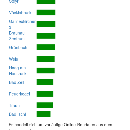
Steyr
Vöcklabruck
Gallneukirchen
3
Braunau
Zentrum
Grünbach
Wels
Haag am
Hausruck
Bad Zell
Feuerkogel
Traun
Bad Ischl
Es handelt sich um vorläufige Online-Rohdaten aus dem