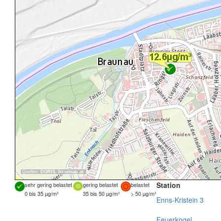
Quellen:
DORIS
,
basemap.at
Station
sehr gering belastet
gering belastet
belastet
0 bis 35 µg/m³
35 bis 50 µg/m³
> 50 µg/m³
Enns-Kristein 3
Feuerkogel