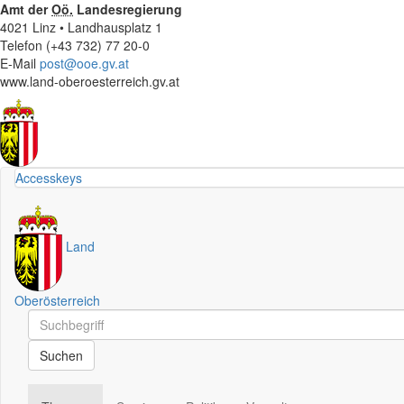
Amt der
Oö.
Landesregierung
4021 Linz • Landhausplatz 1
Telefon (+43 732) 77 20-0
E-Mail
post@ooe.gv.at
www.land-oberoesterreich.gv.at
Accesskeys
Land
Oberösterreich
Schnellsuche
Schnellsuche
Suchen