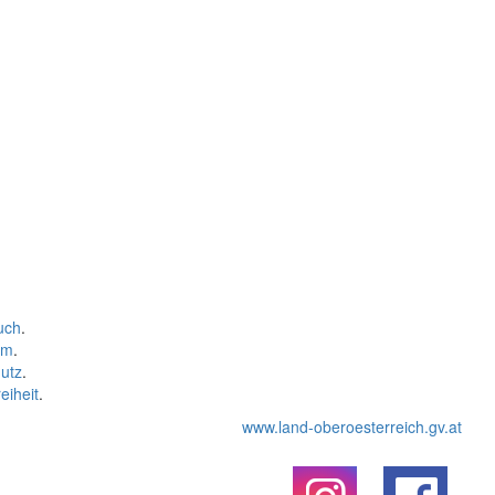
uch
.
um
.
utz
.
eiheit
.
www.land-oberoesterreich.gv.at