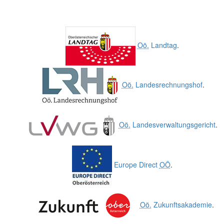
Oö.
Landtag
.
Oö.
Landesrechnungshof
.
Oö.
Landesverwaltungsgericht
.
Europe Direct
OÖ
.
Oö.
Zukunftsakademie
.