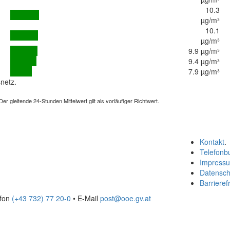
10.3
µg/m³
10.1
µg/m³
9.9 µg/m³
9.4 µg/m³
7.9 µg/m³
netz.
 gleitende 24-Stunden Mittelwert gilt als vorläufiger Richtwert.
Kontakt
.
Telefonb
Impress
Datensch
Barrierefr
efon
(+43 732) 77 20-0
• E-Mail
post@ooe.gv.at