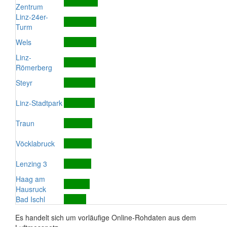
Zentrum
Linz-24er-
Turm
Wels
Linz-
Römerberg
Steyr
Linz-Stadtpark
Traun
Vöcklabruck
Lenzing 3
Haag am
Hausruck
Bad Ischl
Es handelt sich um vorläufige Online-Rohdaten aus dem