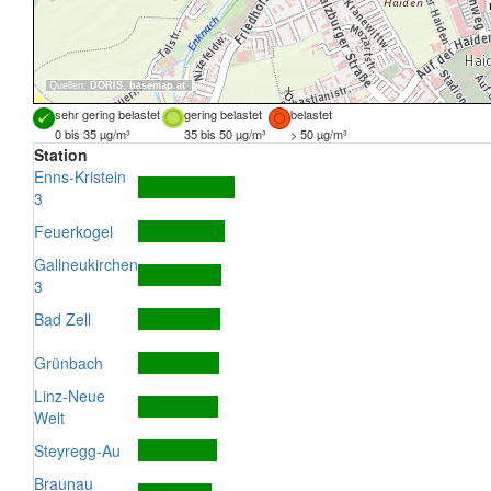
Quellen:
DORIS
,
basemap.at
sehr gering belastet
gering belastet
belastet
0 bis 35 µg/m³
35 bis 50 µg/m³
> 50 µg/m³
Station
Enns-Kristein
3
Feuerkogel
Gallneukirchen
3
Bad Zell
Grünbach
Linz-Neue
Welt
Steyregg-Au
Braunau