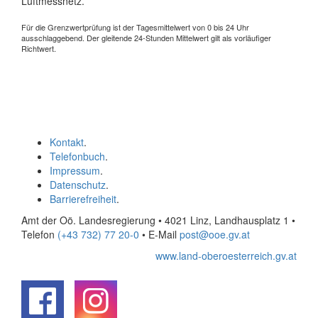
Luftmessnetz.
Für die Grenzwertprüfung ist der Tagesmittelwert von 0 bis 24 Uhr
ausschlaggebend. Der gleitende 24-Stunden Mittelwert gilt als vorläufiger
Richtwert.
Kontakt
.
Telefonbuch
.
Impressum
.
Datenschutz
.
Barrierefreiheit
.
Amt der Oö. Landesregierung • 4021 Linz, Landhausplatz 1
•
Telefon
(+43 732) 77 20-0
• E-Mail
post@ooe.gv.at
www.land-oberoesterreich.gv.at