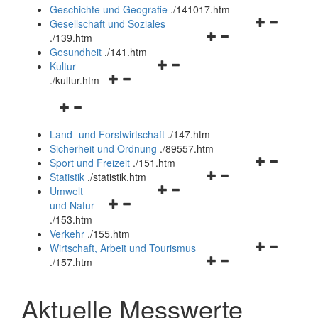
und
Geschichte und Geografie
.
/141017.htm
schließen
Navigationsm
Gesellschaft und Soziales
Navigationsmenü
öffnen
.
/139.htm
öffnen
und
Gesundheit
.
/141.htm
Navigationsmenü
und
schließen
Kultur
Navigationsmenü
öffnen
schließen
.
/kultur.htm
öffnen
und
Navigationsmenü
und
schließen
öffnen
schließen
Land- und Forstwirtschaft
.
/147.htm
und
Sicherheit und Ordnung
.
/89557.htm
schließen
Navigationsm
Sport und Freizeit
.
/151.htm
Navigationsmenü
öffnen
Statistik
.
/statistik.htm
Navigationsmenü
öffnen
und
Umwelt
Navigationsmenü
öffnen
und
schließen
und Natur
öffnen
und
schließen
.
/153.htm
und
schließen
Verkehr
.
/155.htm
schließen
Navigationsm
Wirtschaft, Arbeit und Tourismus
Navigationsmenü
öffnen
.
/157.htm
öffnen
und
und
schließen
Aktuelle Messwerte
schließen