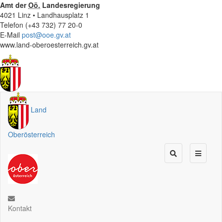
Amt der
Oö.
Landesregierung
4021 Linz • Landhausplatz 1
Telefon (+43 732) 77 20-0
E-Mail
post@ooe.gv.at
www.land-oberoesterreich.gv.at
Land
Oberösterreich
Kontakt