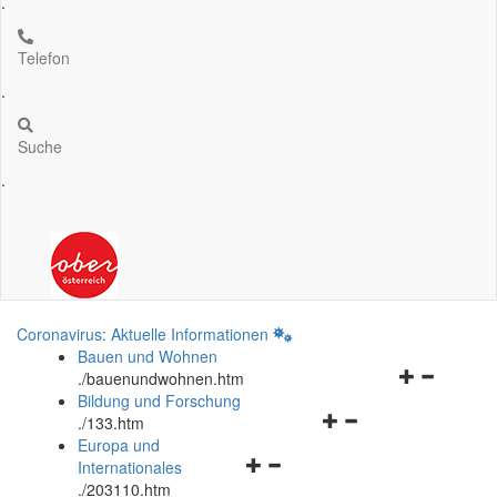
.
Telefon
.
Suche
.
Coronavirus: Aktuelle Informationen
Bauen und Wohnen
Navigationsm
.
/bauenundwohnen.htm
öffnen
Bildung und Forschung
Navigationsmenü
und
.
/133.htm
öffnen
schließen
Europa und
Navigationsmenü
und
Internationales
öffnen
schließen
.
/203110.htm