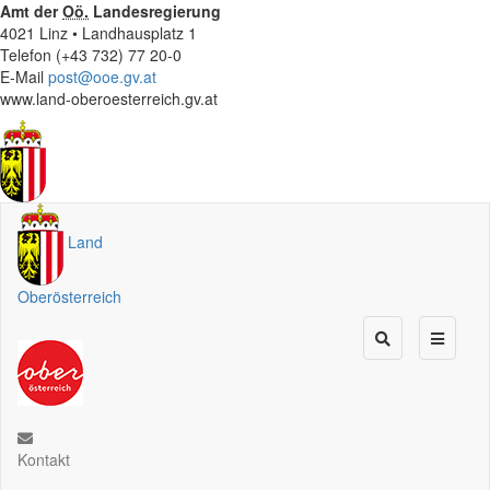
Amt der
Oö.
Landesregierung
4021 Linz • Landhausplatz 1
Telefon (+43 732) 77 20-0
E-Mail
post@ooe.gv.at
www.land-oberoesterreich.gv.at
Land
Oberösterreich
Kontakt