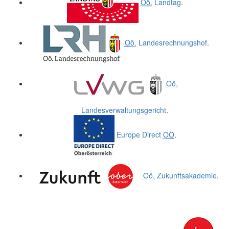
Oö.
Landtag
.
Oö.
Landesrechnungshof
.
Oö.
Landesverwaltungsgericht
.
Europe Direct
OÖ
.
Oö.
Zukunftsakademie
.