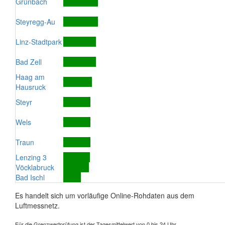
Grünbach
Steyregg-Au
Linz-Stadtpark
Bad Zell
Haag am
Hausruck
Steyr
Wels
Traun
Lenzing 3
Vöcklabruck
Bad Ischl
Es handelt sich um vorläufige Online-Rohdaten aus dem
Luftmessnetz.
Für die Grenzwertprüfung ist der Tagesmittelwert von 0 bis 24 Uhr