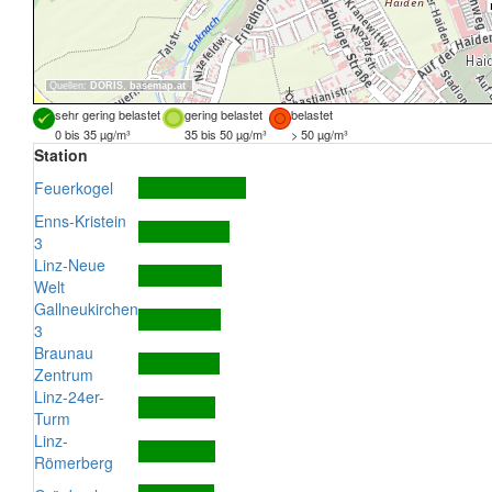
Quellen:
DORIS
,
basemap.at
sehr gering belastet
gering belastet
belastet
0 bis 35 µg/m³
35 bis 50 µg/m³
> 50 µg/m³
Station
Feuerkogel
Enns-Kristein
3
Linz-Neue
Welt
Gallneukirchen
3
Braunau
Zentrum
Linz-24er-
Turm
Linz-
Römerberg