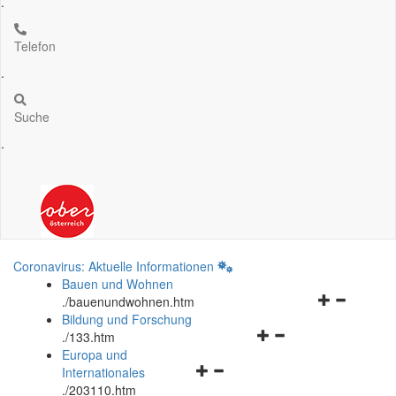
.
Telefon
.
Suche
.
Coronavirus: Aktuelle Informationen
Bauen und Wohnen
Navigationsm
.
/bauenundwohnen.htm
öffnen
Bildung und Forschung
Navigationsmenü
und
.
/133.htm
öffnen
schließen
Europa und
Navigationsmenü
und
Internationales
öffnen
schließen
.
/203110.htm