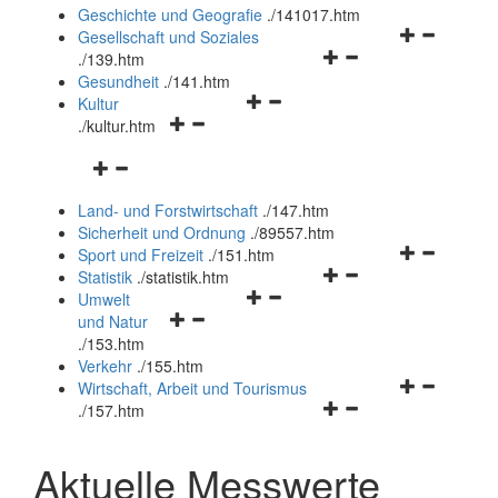
und
Geschichte und Geografie
.
/141017.htm
schließen
Navigationsm
Gesellschaft und Soziales
Navigationsmenü
öffnen
.
/139.htm
öffnen
und
Gesundheit
.
/141.htm
Navigationsmenü
und
schließen
Kultur
Navigationsmenü
öffnen
schließen
.
/kultur.htm
öffnen
und
Navigationsmenü
und
schließen
öffnen
schließen
Land- und Forstwirtschaft
.
/147.htm
und
Sicherheit und Ordnung
.
/89557.htm
schließen
Navigationsm
Sport und Freizeit
.
/151.htm
Navigationsmenü
öffnen
Statistik
.
/statistik.htm
Navigationsmenü
öffnen
und
Umwelt
Navigationsmenü
öffnen
und
schließen
und Natur
öffnen
und
schließen
.
/153.htm
und
schließen
Verkehr
.
/155.htm
schließen
Navigationsm
Wirtschaft, Arbeit und Tourismus
Navigationsmenü
öffnen
.
/157.htm
öffnen
und
und
schließen
Aktuelle Messwerte
schließen