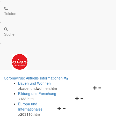
.
Telefon
.
Suche
.
Coronavirus: Aktuelle Informationen
Bauen und Wohnen
Navigationsm
.
/bauenundwohnen.htm
öffnen
Bildung und Forschung
Navigationsmenü
und
.
/133.htm
öffnen
schließen
Europa und
Navigationsmenü
und
Internationales
öffnen
schließen
.
/203110.htm