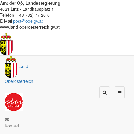
Amt der
Oö.
Landesregierung
4021 Linz • Landhausplatz 1
Telefon (+43 732) 77 20-0
E-Mail
post@ooe.gv.at
www.land-oberoesterreich.gv.at
Land
Oberösterreich
Kontakt