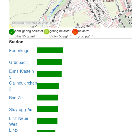
Quellen:
DORIS
,
basemap.at
sehr gering belastet
gering belastet
belastet
0 bis 35 µg/m³
35 bis 50 µg/m³
> 50 µg/m³
Station
Feuerkogel
Grünbach
Enns-Kristein
3
Gallneukirchen
3
Bad Zell
Steyregg-Au
Linz-Neue
Welt
Linz-