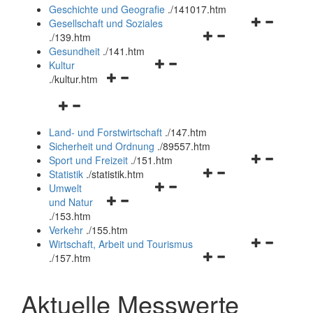
und
Geschichte und Geografie
.
/141017.htm
schließen
Navigationsm
Gesellschaft und Soziales
Navigationsmenü
öffnen
.
/139.htm
öffnen
und
Gesundheit
.
/141.htm
Navigationsmenü
und
schließen
Kultur
Navigationsmenü
öffnen
schließen
.
/kultur.htm
öffnen
und
Navigationsmenü
und
schließen
öffnen
schließen
Land- und Forstwirtschaft
.
/147.htm
und
Sicherheit und Ordnung
.
/89557.htm
schließen
Navigationsm
Sport und Freizeit
.
/151.htm
Navigationsmenü
öffnen
Statistik
.
/statistik.htm
Navigationsmenü
öffnen
und
Umwelt
Navigationsmenü
öffnen
und
schließen
und Natur
öffnen
und
schließen
.
/153.htm
und
schließen
Verkehr
.
/155.htm
schließen
Navigationsm
Wirtschaft, Arbeit und Tourismus
Navigationsmenü
öffnen
.
/157.htm
öffnen
und
und
schließen
Aktuelle Messwerte
schließen