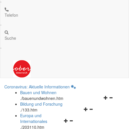
.
Telefon
.
Suche
.
Coronavirus: Aktuelle Informationen
Bauen und Wohnen
Navigationsm
.
/bauenundwohnen.htm
öffnen
Bildung und Forschung
Navigationsmenü
und
.
/133.htm
öffnen
schließen
Europa und
Navigationsmenü
und
Internationales
öffnen
schließen
.
/203110.htm