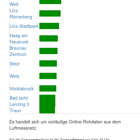
Welt
Linz-
Römerberg
Linz-Stadtpark
Haag am
Hausruck
Braunau
Zentrum
Steyr
Wels
Vöcklabruck
Bad Ischl
Lenzing 3
Traun
Es handelt sich um vorläufige Online-Rohdaten aus dem
Luftmessnetz.
Für die Grenzwertprüfung ist der Tagesmittelwert von 0 bis 24 Uhr