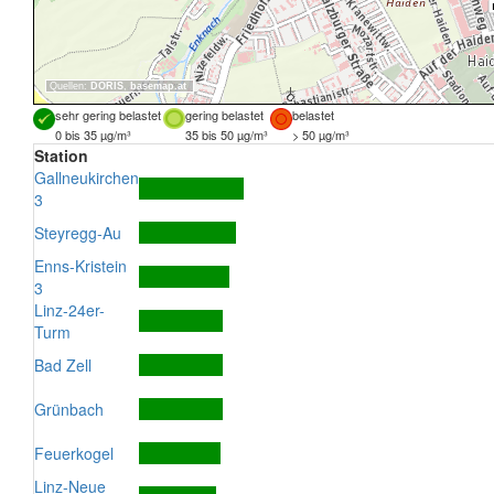
Quellen:
DORIS
,
basemap.at
sehr gering belastet
gering belastet
belastet
0 bis 35 µg/m³
35 bis 50 µg/m³
> 50 µg/m³
Station
Gallneukirchen
3
Steyregg-Au
Enns-Kristein
3
Linz-24er-
Turm
Bad Zell
Grünbach
Feuerkogel
Linz-Neue