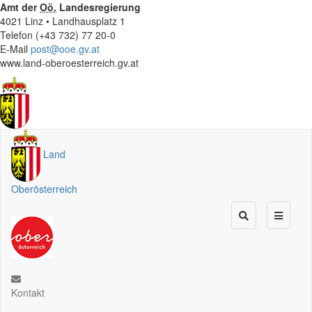
Amt der
Oö.
Landesregierung
4021 Linz • Landhausplatz 1
Telefon (+43 732) 77 20-0
E-Mail
post@ooe.gv.at
www.land-oberoesterreich.gv.at
Land
Oberösterreich
Kontakt