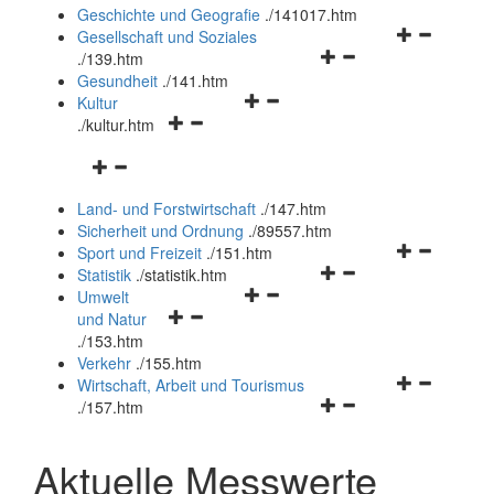
und
Geschichte und Geografie
.
/141017.htm
schließen
Navigationsm
Gesellschaft und Soziales
Navigationsmenü
öffnen
.
/139.htm
öffnen
und
Gesundheit
.
/141.htm
Navigationsmenü
und
schließen
Kultur
Navigationsmenü
öffnen
schließen
.
/kultur.htm
öffnen
und
Navigationsmenü
und
schließen
öffnen
schließen
Land- und Forstwirtschaft
.
/147.htm
und
Sicherheit und Ordnung
.
/89557.htm
schließen
Navigationsm
Sport und Freizeit
.
/151.htm
Navigationsmenü
öffnen
Statistik
.
/statistik.htm
Navigationsmenü
öffnen
und
Umwelt
Navigationsmenü
öffnen
und
schließen
und Natur
öffnen
und
schließen
.
/153.htm
und
schließen
Verkehr
.
/155.htm
schließen
Navigationsm
Wirtschaft, Arbeit und Tourismus
Navigationsmenü
öffnen
.
/157.htm
öffnen
und
und
schließen
Aktuelle Messwerte
schließen