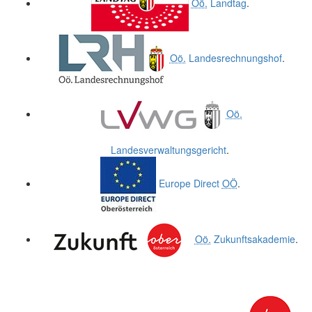
Oö.
Landtag
.
Oö.
Landesrechnungshof
.
Oö.
Landesverwaltungsgericht
.
Europe Direct
OÖ
.
Oö.
Zukunftsakademie
.