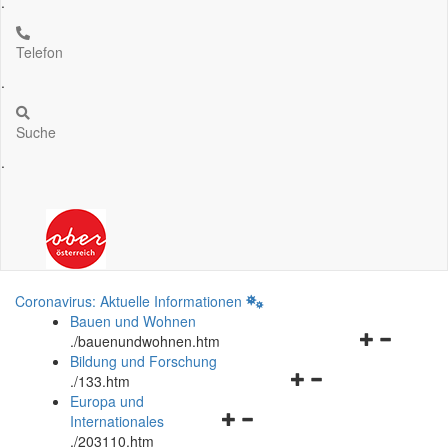
.
Telefon
.
Suche
.
Coronavirus: Aktuelle Informationen
Bauen und Wohnen
Navigationsm
.
/bauenundwohnen.htm
öffnen
Bildung und Forschung
Navigationsmenü
und
.
/133.htm
öffnen
schließen
Europa und
Navigationsmenü
und
Internationales
öffnen
schließen
.
/203110.htm