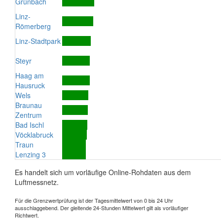
Grünbach
Linz-
Römerberg
Linz-Stadtpark
Steyr
Haag am
Hausruck
Wels
Braunau
Zentrum
Bad Ischl
Vöcklabruck
Traun
Lenzing 3
Es handelt sich um vorläufige Online-Rohdaten aus dem
Luftmessnetz.
Für die Grenzwertprüfung ist der Tagesmittelwert von 0 bis 24 Uhr
ausschlaggebend. Der gleitende 24-Stunden Mittelwert gilt als vorläufiger
Richtwert.