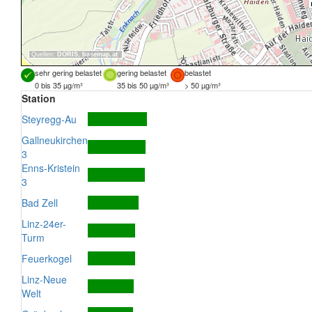
Quellen:
DORIS
,
basemap.at
sehr gering belastet
gering belastet
belastet
0 bis 35 µg/m³
35 bis 50 µg/m³
> 50 µg/m³
Station
Steyregg-Au
Gallneukirchen
3
Enns-Kristein
3
Bad Zell
Linz-24er-
Turm
Feuerkogel
Linz-Neue
Welt