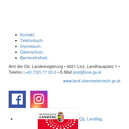
Kontakt
.
Telefonbuch
.
Impressum
.
Datenschutz
.
Barrierefreiheit
.
Amt der Oö. Landesregierung • 4021 Linz, Landhausplatz 1
•
Telefon
(+43 732) 77 20-0
• E-Mail
post@ooe.gv.at
www.land-oberoesterreich.gv.at
.
.
Oö.
Landtag
.