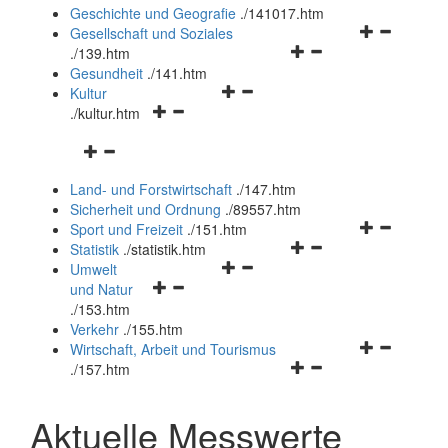
und
Geschichte und Geografie
.
/141017.htm
schließen
Navigationsm
Gesellschaft und Soziales
Navigationsmenü
öffnen
.
/139.htm
öffnen
und
Gesundheit
.
/141.htm
Navigationsmenü
und
schließen
Kultur
Navigationsmenü
öffnen
schließen
.
/kultur.htm
öffnen
und
Navigationsmenü
und
schließen
öffnen
schließen
Land- und Forstwirtschaft
.
/147.htm
und
Sicherheit und Ordnung
.
/89557.htm
schließen
Navigationsm
Sport und Freizeit
.
/151.htm
Navigationsmenü
öffnen
Statistik
.
/statistik.htm
Navigationsmenü
öffnen
und
Umwelt
Navigationsmenü
öffnen
und
schließen
und Natur
öffnen
und
schließen
.
/153.htm
und
schließen
Verkehr
.
/155.htm
schließen
Navigationsm
Wirtschaft, Arbeit und Tourismus
Navigationsmenü
öffnen
.
/157.htm
öffnen
und
und
schließen
Aktuelle Messwerte
schließen