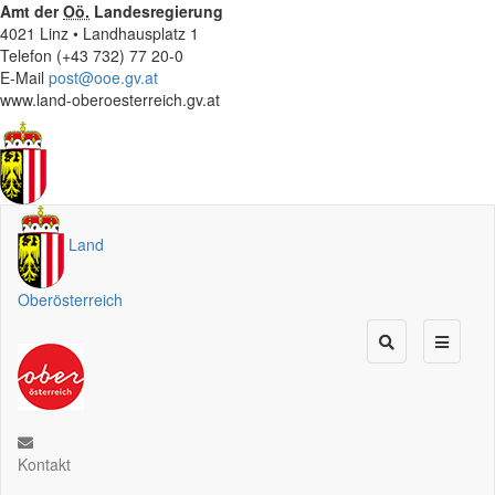
Amt der
Oö.
Landesregierung
4021 Linz • Landhausplatz 1
Telefon (+43 732) 77 20-0
E-Mail
post@ooe.gv.at
www.land-oberoesterreich.gv.at
Land
Oberösterreich
Kontakt