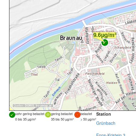
Quellen:
DORIS
,
basemap.at
Station
sehr gering belastet
gering belastet
belastet
0 bis 35 µg/m³
35 bis 50 µg/m³
> 50 µg/m³
Grünbach
Enns-Kristein 3