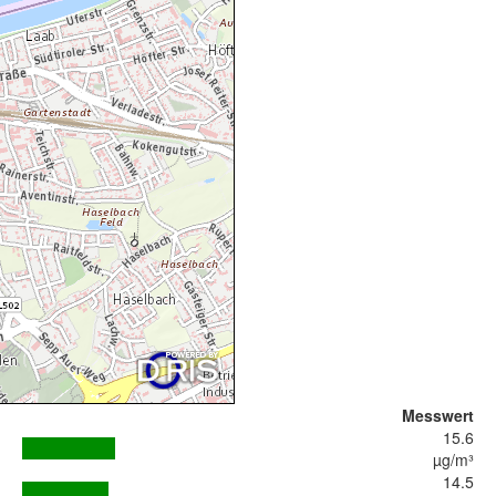
Messwert
15.6
µg/m³
14.5