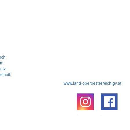
uch
.
um
.
utz
.
eiheit
.
www.land-oberoesterreich.gv.at
.
.