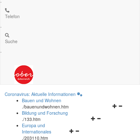
.
Telefon
.
Suche
.
Coronavirus: Aktuelle Informationen
Bauen und Wohnen
Navigationsm
.
/bauenundwohnen.htm
öffnen
Bildung und Forschung
Navigationsmenü
und
.
/133.htm
öffnen
schließen
Europa und
Navigationsmenü
und
Internationales
öffnen
schließen
.
/203110.htm