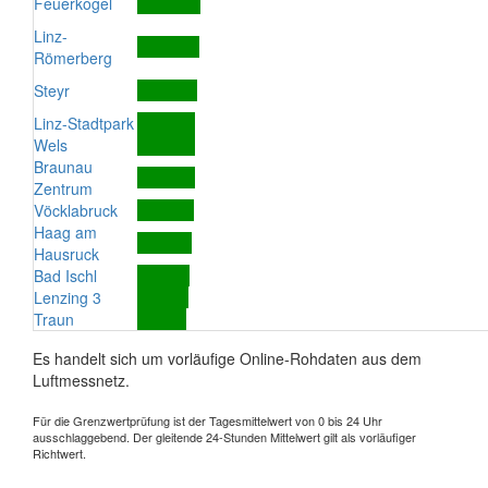
Feuerkogel
Linz-
Römerberg
Steyr
Linz-Stadtpark
Wels
Braunau
Zentrum
Vöcklabruck
Haag am
Hausruck
Bad Ischl
Lenzing 3
Traun
Es handelt sich um vorläufige Online-Rohdaten aus dem
Luftmessnetz.
Für die Grenzwertprüfung ist der Tagesmittelwert von 0 bis 24 Uhr
ausschlaggebend. Der gleitende 24-Stunden Mittelwert gilt als vorläufiger
Richtwert.