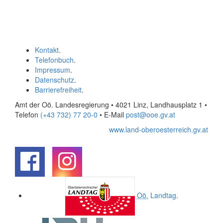
Kontakt
.
Telefonbuch
.
Impressum
.
Datenschutz
.
Barrierefreiheit
.
Amt der Oö. Landesregierung • 4021 Linz, Landhausplatz 1
•
Telefon
(+43 732) 77 20-0
• E-Mail
post@ooe.gv.at
www.land-oberoesterreich.gv.at
.
.
Oö.
Landtag
.