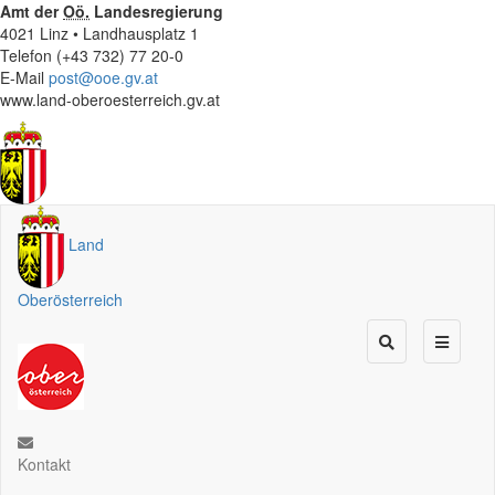
Amt der
Oö.
Landesregierung
4021 Linz • Landhausplatz 1
Telefon (+43 732) 77 20-0
E-Mail
post@ooe.gv.at
www.land-oberoesterreich.gv.at
Land
Oberösterreich
Kontakt