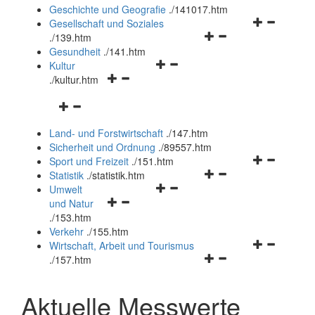
und
Geschichte und Geografie
.
/141017.htm
schließen
Navigationsm
Gesellschaft und Soziales
Navigationsmenü
öffnen
.
/139.htm
öffnen
und
Gesundheit
.
/141.htm
Navigationsmenü
und
schließen
Kultur
Navigationsmenü
öffnen
schließen
.
/kultur.htm
öffnen
und
Navigationsmenü
und
schließen
öffnen
schließen
Land- und Forstwirtschaft
.
/147.htm
und
Sicherheit und Ordnung
.
/89557.htm
schließen
Navigationsm
Sport und Freizeit
.
/151.htm
Navigationsmenü
öffnen
Statistik
.
/statistik.htm
Navigationsmenü
öffnen
und
Umwelt
Navigationsmenü
öffnen
und
schließen
und Natur
öffnen
und
schließen
.
/153.htm
und
schließen
Verkehr
.
/155.htm
schließen
Navigationsm
Wirtschaft, Arbeit und Tourismus
Navigationsmenü
öffnen
.
/157.htm
öffnen
und
und
schließen
Aktuelle Messwerte
schließen