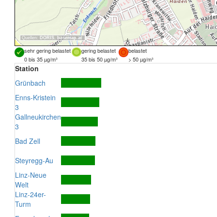
Quellen:
DORIS
,
basemap.at
sehr gering belastet
gering belastet
belastet
0 bis 35 µg/m³
35 bis 50 µg/m³
> 50 µg/m³
Station
Grünbach
Enns-Kristein
3
Gallneukirchen
3
Bad Zell
Steyregg-Au
Linz-Neue
Welt
Linz-24er-
Turm