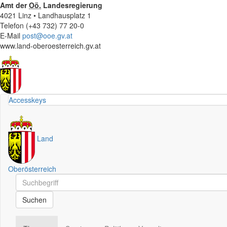
Amt der
Oö.
Landesregierung
4021 Linz • Landhausplatz 1
Telefon (+43 732) 77 20-0
E-Mail
post@ooe.gv.at
www.land-oberoesterreich.gv.at
Accesskeys
Land
Oberösterreich
Schnellsuche
Schnellsuche
Suchen