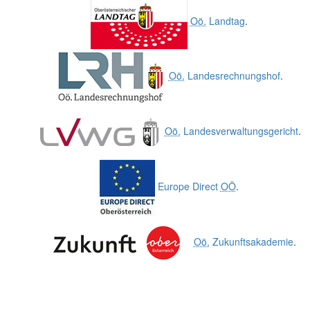
Oö.
Landtag
.
Oö.
Landesrechnungshof
.
Oö.
Landesverwaltungsgericht
.
Europe Direct
OÖ
.
Oö.
Zukunftsakademie
.