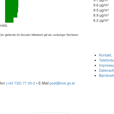
9.6 µg/m³
9.5 µg/m³
8.9 µg/m³
6.2 µg/m³
netz.
 gleitende 24-Stunden Mittelwert gilt als vorläufiger Richtwert.
Kontakt
.
Telefonb
Impress
Datensch
Barrierefr
efon
(+43 732) 77 20-0
• E-Mail
post@ooe.gv.at