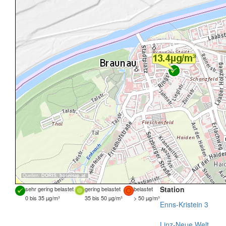
Quellen:
DORIS
,
basemap.at
Station
sehr gering belastet
gering belastet
belastet
0 bis 35 µg/m³
35 bis 50 µg/m³
> 50 µg/m³
Enns-Kristein 3
Linz-Neue Welt