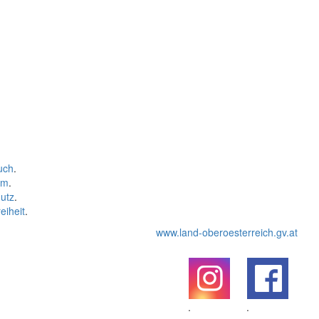
uch
.
um
.
utz
.
eiheit
.
www.land-oberoesterreich.gv.at
.
.