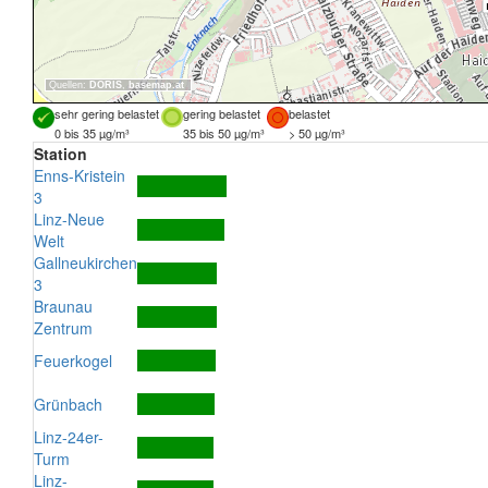
Quellen:
DORIS
,
basemap.at
sehr gering belastet
gering belastet
belastet
0 bis 35 µg/m³
35 bis 50 µg/m³
> 50 µg/m³
Station
Enns-Kristein
3
Linz-Neue
Welt
Gallneukirchen
3
Braunau
Zentrum
Feuerkogel
Grünbach
Linz-24er-
Turm
Linz-