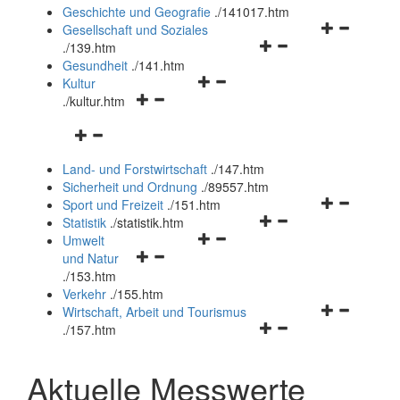
und
Geschichte und Geografie
.
/141017.htm
schließen
Navigationsm
Gesellschaft und Soziales
Navigationsmenü
öffnen
.
/139.htm
öffnen
und
Gesundheit
.
/141.htm
Navigationsmenü
und
schließen
Kultur
Navigationsmenü
öffnen
schließen
.
/kultur.htm
öffnen
und
Navigationsmenü
und
schließen
öffnen
schließen
Land- und Forstwirtschaft
.
/147.htm
und
Sicherheit und Ordnung
.
/89557.htm
schließen
Navigationsm
Sport und Freizeit
.
/151.htm
Navigationsmenü
öffnen
Statistik
.
/statistik.htm
Navigationsmenü
öffnen
und
Umwelt
Navigationsmenü
öffnen
und
schließen
und Natur
öffnen
und
schließen
.
/153.htm
und
schließen
Verkehr
.
/155.htm
schließen
Navigationsm
Wirtschaft, Arbeit und Tourismus
Navigationsmenü
öffnen
.
/157.htm
öffnen
und
und
schließen
Aktuelle Messwerte
schließen