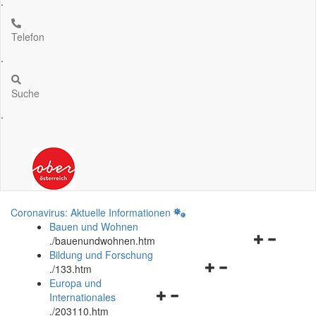
.
Telefon
.
Suche
.
Coronavirus: Aktuelle Informationen
Bauen und Wohnen
Navigationsm
.
/bauenundwohnen.htm
öffnen
Bildung und Forschung
Navigationsmenü
und
.
/133.htm
öffnen
schließen
Europa und
Navigationsmenü
und
Internationales
öffnen
schließen
.
/203110.htm