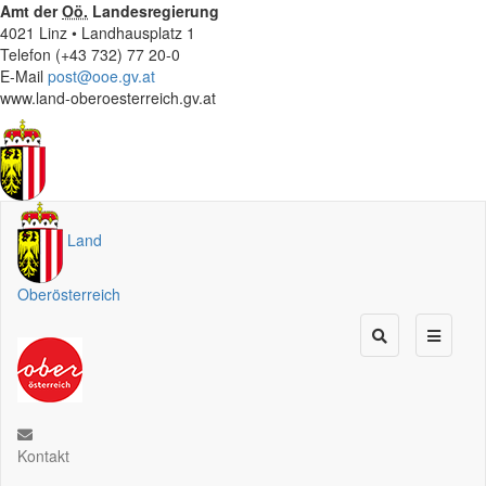
Amt der
Oö.
Landesregierung
4021 Linz • Landhausplatz 1
Telefon (+43 732) 77 20-0
E-Mail
post@ooe.gv.at
www.land-oberoesterreich.gv.at
Land
Oberösterreich
Kontakt