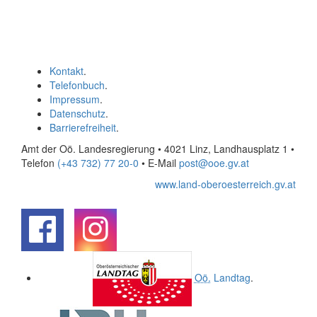
Kontakt
.
Telefonbuch
.
Impressum
.
Datenschutz
.
Barrierefreiheit
.
Amt der Oö. Landesregierung • 4021 Linz, Landhausplatz 1
•
Telefon
(+43 732) 77 20-0
• E-Mail
post@ooe.gv.at
www.land-oberoesterreich.gv.at
.
.
Oö.
Landtag
.