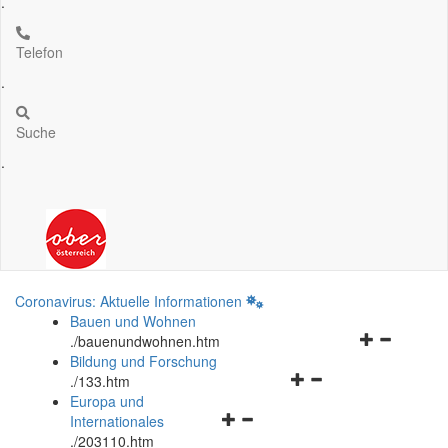
.
Telefon
.
Suche
.
Coronavirus: Aktuelle Informationen
Bauen und Wohnen
Navigationsm
.
/bauenundwohnen.htm
öffnen
Bildung und Forschung
Navigationsmenü
und
.
/133.htm
öffnen
schließen
Europa und
Navigationsmenü
und
Internationales
öffnen
schließen
.
/203110.htm