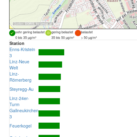
Quellen:
DORIS
,
basemap.at
sehr gering belastet
gering belastet
belastet
0 bis 35 µg/m³
35 bis 50 µg/m³
> 50 µg/m³
Station
Enns-Kristein
3
Linz-Neue
Welt
Linz-
Römerberg
Steyregg-Au
Linz-24er-
Turm
Gallneukirchen
3
Feuerkogel