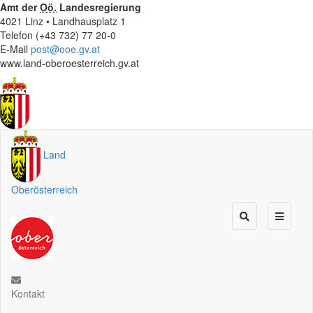
Amt der
Oö.
Landesregierung
4021 Linz • Landhausplatz 1
Telefon (+43 732) 77 20-0
E-Mail
post@ooe.gv.at
www.land-oberoesterreich.gv.at
Land
Oberösterreich
Kontakt