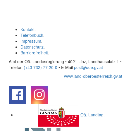
Kontakt
.
Telefonbuch
.
Impressum
.
Datenschutz
.
Barrierefreiheit
.
Amt der Oö. Landesregierung • 4021 Linz, Landhausplatz 1
•
Telefon
(+43 732) 77 20-0
• E-Mail
post@ooe.gv.at
www.land-oberoesterreich.gv.at
.
.
Oö.
Landtag
.