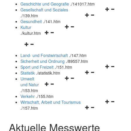
und
Geschichte und Geografie
.
/141017.htm
schließen
Navigationsm
Gesellschaft und Soziales
Navigationsmenü
öffnen
.
/139.htm
öffnen
und
Gesundheit
.
/141.htm
Navigationsmenü
und
schließen
Kultur
Navigationsmenü
öffnen
schließen
.
/kultur.htm
öffnen
und
Navigationsmenü
und
schließen
öffnen
schließen
Land- und Forstwirtschaft
.
/147.htm
und
Sicherheit und Ordnung
.
/89557.htm
schließen
Navigationsm
Sport und Freizeit
.
/151.htm
Navigationsmenü
öffnen
Statistik
.
/statistik.htm
Navigationsmenü
öffnen
und
Umwelt
Navigationsmenü
öffnen
und
schließen
und Natur
öffnen
und
schließen
.
/153.htm
und
schließen
Verkehr
.
/155.htm
schließen
Navigationsm
Wirtschaft, Arbeit und Tourismus
Navigationsmenü
öffnen
.
/157.htm
öffnen
und
und
schließen
Aktuelle Messwerte
schließen