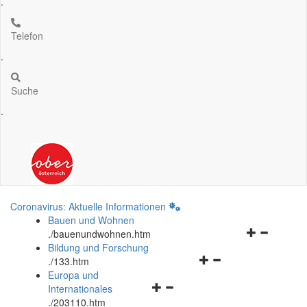
.
Telefon
.
Suche
.
Coronavirus: Aktuelle Informationen
Bauen und Wohnen
Navigationsm
.
/bauenundwohnen.htm
öffnen
Bildung und Forschung
Navigationsmenü
und
.
/133.htm
öffnen
schließen
Europa und
Navigationsmenü
und
Internationales
öffnen
schließen
.
/203110.htm