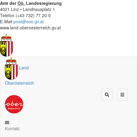
Amt der
Oö.
Landesregierung
4021 Linz • Landhausplatz 1
Telefon (+43 732) 77 20-0
E-Mail
post@ooe.gv.at
www.land-oberoesterreich.gv.at
Land
Oberösterreich
Kontakt