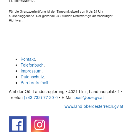
Luftmessnetz.
Für die Grenzwertprüfung ist der Tagesmittelwert von 0 bis 24 Uhr
ausschlaggebend. Der gleitende 24-Stunden Mittelwert gilt als vorläufiger
Richtwert.
Kontakt
.
Telefonbuch
.
Impressum
.
Datenschutz
.
Barrierefreiheit
.
Amt der Oö. Landesregierung • 4021 Linz, Landhausplatz 1
•
Telefon
(+43 732) 77 20-0
• E-Mail
post@ooe.gv.at
www.land-oberoesterreich.gv.at