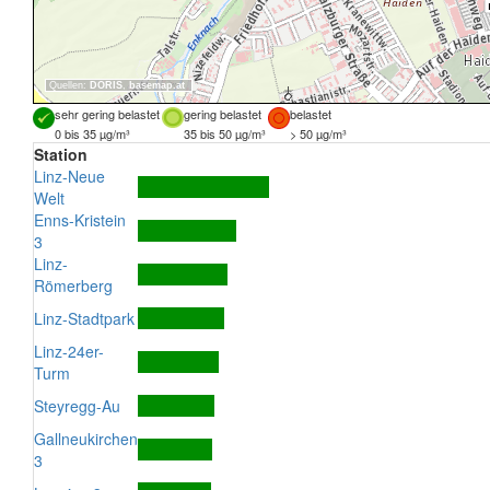
Quellen:
DORIS
,
basemap.at
sehr gering belastet
gering belastet
belastet
0 bis 35 µg/m³
35 bis 50 µg/m³
> 50 µg/m³
Station
Linz-Neue
Welt
Enns-Kristein
3
Linz-
Römerberg
Linz-Stadtpark
Linz-24er-
Turm
Steyregg-Au
Gallneukirchen
3