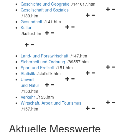
und
Geschichte und Geografie
.
/141017.htm
schließen
Navigationsm
Gesellschaft und Soziales
Navigationsmenü
öffnen
.
/139.htm
öffnen
und
Gesundheit
.
/141.htm
Navigationsmenü
und
schließen
Kultur
Navigationsmenü
öffnen
schließen
.
/kultur.htm
öffnen
und
Navigationsmenü
und
schließen
öffnen
schließen
Land- und Forstwirtschaft
.
/147.htm
und
Sicherheit und Ordnung
.
/89557.htm
schließen
Navigationsm
Sport und Freizeit
.
/151.htm
Navigationsmenü
öffnen
Statistik
.
/statistik.htm
Navigationsmenü
öffnen
und
Umwelt
Navigationsmenü
öffnen
und
schließen
und Natur
öffnen
und
schließen
.
/153.htm
und
schließen
Verkehr
.
/155.htm
schließen
Navigationsm
Wirtschaft, Arbeit und Tourismus
Navigationsmenü
öffnen
.
/157.htm
öffnen
und
und
schließen
Aktuelle Messwerte
schließen