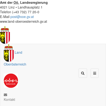
Amt der
Oö.
Landesregierung
4021 Linz • Landhausplatz 1
Telefon (+43 732) 77 20-0
E-Mail
post@ooe.gv.at
www.land-oberoesterreich.gv.at
Land
Oberösterreich
Kontakt