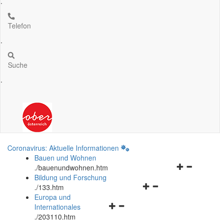
.
Telefon
.
Suche
.
Coronavirus: Aktuelle Informationen
Bauen und Wohnen
Navigationsm
.
/bauenundwohnen.htm
öffnen
Bildung und Forschung
Navigationsmenü
und
.
/133.htm
öffnen
schließen
Europa und
Navigationsmenü
und
Internationales
öffnen
schließen
.
/203110.htm