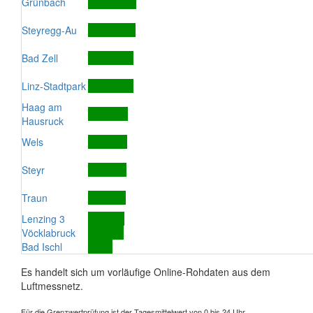
Grünbach
Steyregg-Au
Bad Zell
Linz-Stadtpark
Haag am
Hausruck
Wels
Steyr
Traun
Lenzing 3
Vöcklabruck
Bad Ischl
Es handelt sich um vorläufige Online-Rohdaten aus dem
Luftmessnetz.
Für die Grenzwertprüfung ist der Tagesmittelwert von 0 bis 24 Uhr