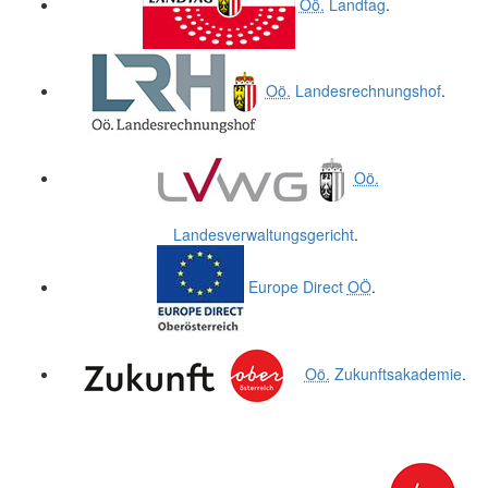
Oö.
Landtag
.
Oö.
Landesrechnungshof
.
Oö.
Landesverwaltungsgericht
.
Europe Direct
OÖ
.
Oö.
Zukunftsakademie
.