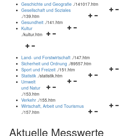
und
Geschichte und Geografie
.
/141017.htm
schließen
Navigationsm
Gesellschaft und Soziales
Navigationsmenü
öffnen
.
/139.htm
öffnen
und
Gesundheit
.
/141.htm
Navigationsmenü
und
schließen
Kultur
Navigationsmenü
öffnen
schließen
.
/kultur.htm
öffnen
und
Navigationsmenü
und
schließen
öffnen
schließen
Land- und Forstwirtschaft
.
/147.htm
und
Sicherheit und Ordnung
.
/89557.htm
schließen
Navigationsm
Sport und Freizeit
.
/151.htm
Navigationsmenü
öffnen
Statistik
.
/statistik.htm
Navigationsmenü
öffnen
und
Umwelt
Navigationsmenü
öffnen
und
schließen
und Natur
öffnen
und
schließen
.
/153.htm
und
schließen
Verkehr
.
/155.htm
schließen
Navigationsm
Wirtschaft, Arbeit und Tourismus
Navigationsmenü
öffnen
.
/157.htm
öffnen
und
und
schließen
Aktuelle Messwerte
schließen