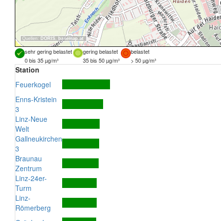
Quellen:
DORIS
,
basemap.at
sehr gering belastet
gering belastet
belastet
0 bis 35 µg/m³
35 bis 50 µg/m³
> 50 µg/m³
Station
Feuerkogel
Enns-Kristein
3
Linz-Neue
Welt
Gallneukirchen
3
Braunau
Zentrum
Linz-24er-
Turm
Linz-
Römerberg