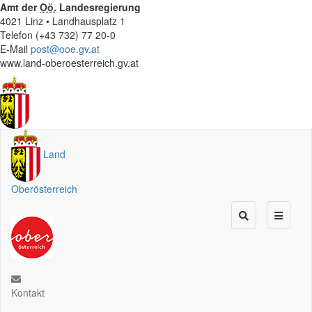
Amt der
Oö.
Landesregierung
4021 Linz • Landhausplatz 1
Telefon (+43 732) 77 20-0
E-Mail
post@ooe.gv.at
www.land-oberoesterreich.gv.at
Land
Oberösterreich
Kontakt