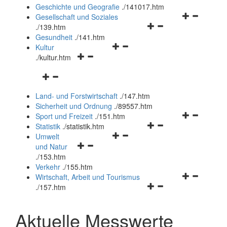
und
Geschichte und Geografie
.
/141017.htm
schließen
Navigationsm
Gesellschaft und Soziales
Navigationsmenü
öffnen
.
/139.htm
öffnen
und
Gesundheit
.
/141.htm
Navigationsmenü
und
schließen
Kultur
Navigationsmenü
öffnen
schließen
.
/kultur.htm
öffnen
und
Navigationsmenü
und
schließen
öffnen
schließen
Land- und Forstwirtschaft
.
/147.htm
und
Sicherheit und Ordnung
.
/89557.htm
schließen
Navigationsm
Sport und Freizeit
.
/151.htm
Navigationsmenü
öffnen
Statistik
.
/statistik.htm
Navigationsmenü
öffnen
und
Umwelt
Navigationsmenü
öffnen
und
schließen
und Natur
öffnen
und
schließen
.
/153.htm
und
schließen
Verkehr
.
/155.htm
schließen
Navigationsm
Wirtschaft, Arbeit und Tourismus
Navigationsmenü
öffnen
.
/157.htm
öffnen
und
und
schließen
Aktuelle Messwerte
schließen