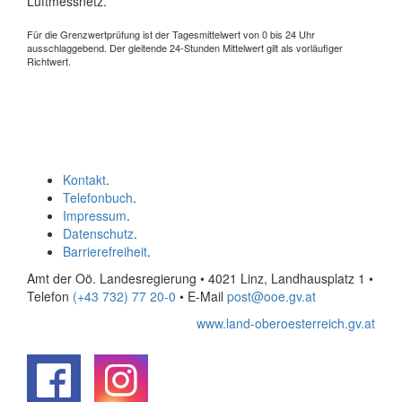
Luftmessnetz.
Für die Grenzwertprüfung ist der Tagesmittelwert von 0 bis 24 Uhr
ausschlaggebend. Der gleitende 24-Stunden Mittelwert gilt als vorläufiger
Richtwert.
Kontakt
.
Telefonbuch
.
Impressum
.
Datenschutz
.
Barrierefreiheit
.
Amt der Oö. Landesregierung • 4021 Linz, Landhausplatz 1
•
Telefon
(+43 732) 77 20-0
• E-Mail
post@ooe.gv.at
www.land-oberoesterreich.gv.at