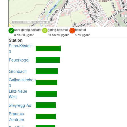
Quellen:
DORIS
,
basemap.at
sehr gering belastet
gering belastet
belastet
0 bis 35 µg/m³
35 bis 50 µg/m³
> 50 µg/m³
Station
Enns-Kristein
3
Feuerkogel
Grünbach
Gallneukirchen
3
Linz-Neue
Welt
Steyregg-Au
Braunau
Zentrum