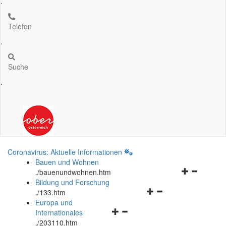
.
Telefon
.
Suche
.
Coronavirus: Aktuelle Informationen
Bauen und Wohnen
Navigationsm
.
/bauenundwohnen.htm
öffnen
Bildung und Forschung
Navigationsmenü
und
.
/133.htm
öffnen
schließen
Europa und
Navigationsmenü
und
Internationales
öffnen
schließen
.
/203110.htm