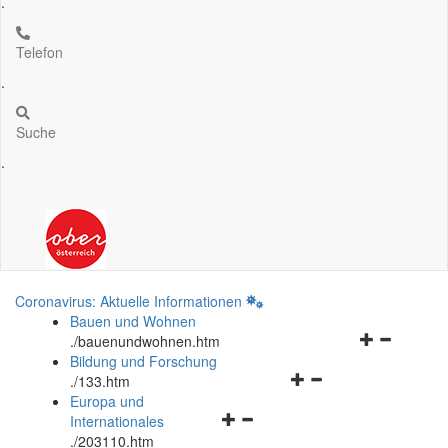
.
Telefon
.
Suche
.
Coronavirus: Aktuelle Informationen
Bauen und Wohnen
Navigationsm
.
/bauenundwohnen.htm
öffnen
Bildung und Forschung
Navigationsmenü
und
.
/133.htm
öffnen
schließen
Europa und
Navigationsmenü
und
Internationales
öffnen
schließen
.
/203110.htm