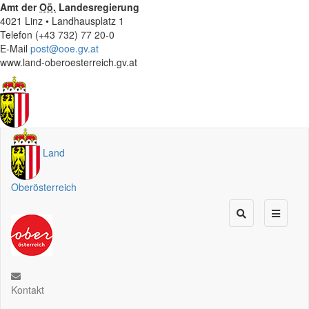
Amt der
Oö.
Landesregierung
4021 Linz • Landhausplatz 1
Telefon (+43 732) 77 20-0
E-Mail
post@ooe.gv.at
www.land-oberoesterreich.gv.at
Land
Oberösterreich
Kontakt