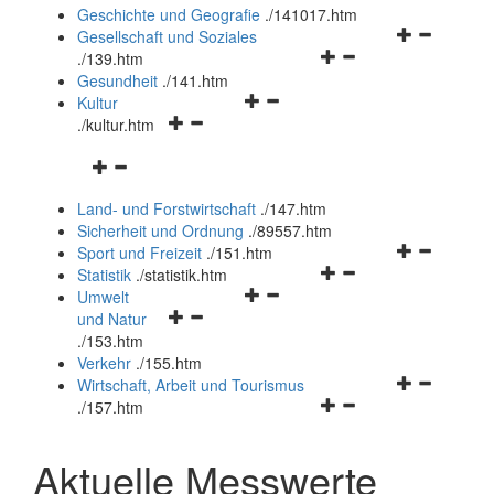
und
Geschichte und Geografie
.
/141017.htm
schließen
Navigationsm
Gesellschaft und Soziales
Navigationsmenü
öffnen
.
/139.htm
öffnen
und
Gesundheit
.
/141.htm
Navigationsmenü
und
schließen
Kultur
Navigationsmenü
öffnen
schließen
.
/kultur.htm
öffnen
und
Navigationsmenü
und
schließen
öffnen
schließen
Land- und Forstwirtschaft
.
/147.htm
und
Sicherheit und Ordnung
.
/89557.htm
schließen
Navigationsm
Sport und Freizeit
.
/151.htm
Navigationsmenü
öffnen
Statistik
.
/statistik.htm
Navigationsmenü
öffnen
und
Umwelt
Navigationsmenü
öffnen
und
schließen
und Natur
öffnen
und
schließen
.
/153.htm
und
schließen
Verkehr
.
/155.htm
schließen
Navigationsm
Wirtschaft, Arbeit und Tourismus
Navigationsmenü
öffnen
.
/157.htm
öffnen
und
und
schließen
Aktuelle Messwerte
schließen