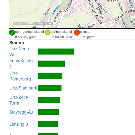
Quellen:
DORIS
,
basemap.at
sehr gering belastet
gering belastet
belastet
0 bis 35 µg/m³
35 bis 50 µg/m³
> 50 µg/m³
Station
Linz-Neue
Welt
Enns-Kristein
3
Linz-
Römerberg
Linz-Stadtpark
Linz-24er-
Turm
Steyregg-Au
Lenzing 3