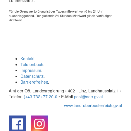
Luftmessnetz.
Für die Grenzwertprüfung ist der Tagesmittelwert von 0 bis 24 Uhr
ausschlaggebend. Der gleitende 24-Stunden Mittelwert gilt als vorläufiger
Richtwert.
Kontakt
.
Telefonbuch
.
Impressum
.
Datenschutz
.
Barrierefreiheit
.
Amt der Oö. Landesregierung • 4021 Linz, Landhausplatz 1
•
Telefon
(+43 732) 77 20-0
• E-Mail
post@ooe.gv.at
www.land-oberoesterreich.gv.at