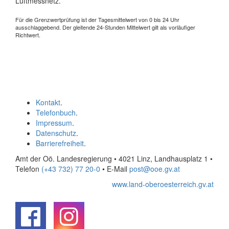
Luftmessnetz.
Für die Grenzwertprüfung ist der Tagesmittelwert von 0 bis 24 Uhr
ausschlaggebend. Der gleitende 24-Stunden Mittelwert gilt als vorläufiger
Richtwert.
Kontakt
.
Telefonbuch
.
Impressum
.
Datenschutz
.
Barrierefreiheit
.
Amt der Oö. Landesregierung • 4021 Linz, Landhausplatz 1
•
Telefon
(+43 732) 77 20-0
• E-Mail
post@ooe.gv.at
www.land-oberoesterreich.gv.at