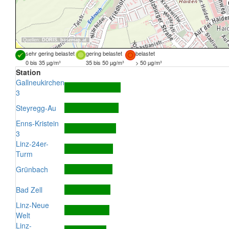
Quellen:
DORIS
,
basemap.at
sehr gering belastet
gering belastet
belastet
0 bis 35 µg/m³
35 bis 50 µg/m³
> 50 µg/m³
Station
Gallneukirchen
3
Steyregg-Au
Enns-Kristein
3
Linz-24er-
Turm
Grünbach
Bad Zell
Linz-Neue
Welt
Linz-