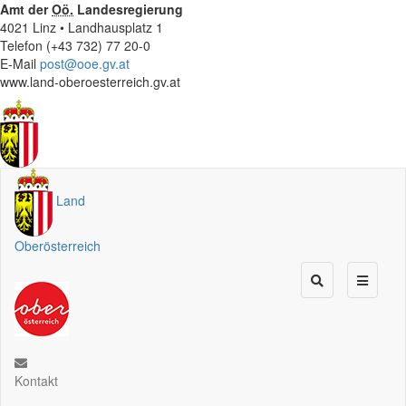
Amt der
Oö.
Landesregierung
4021 Linz • Landhausplatz 1
Telefon (+43 732) 77 20-0
E-Mail
post@ooe.gv.at
www.land-oberoesterreich.gv.at
Land
Oberösterreich
Kontakt