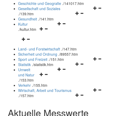
und
Geschichte und Geografie
.
/141017.htm
schließen
Navigationsm
Gesellschaft und Soziales
Navigationsmenü
öffnen
.
/139.htm
öffnen
und
Gesundheit
.
/141.htm
Navigationsmenü
und
schließen
Kultur
Navigationsmenü
öffnen
schließen
.
/kultur.htm
öffnen
und
Navigationsmenü
und
schließen
öffnen
schließen
Land- und Forstwirtschaft
.
/147.htm
und
Sicherheit und Ordnung
.
/89557.htm
schließen
Navigationsm
Sport und Freizeit
.
/151.htm
Navigationsmenü
öffnen
Statistik
.
/statistik.htm
Navigationsmenü
öffnen
und
Umwelt
Navigationsmenü
öffnen
und
schließen
und Natur
öffnen
und
schließen
.
/153.htm
und
schließen
Verkehr
.
/155.htm
schließen
Navigationsm
Wirtschaft, Arbeit und Tourismus
Navigationsmenü
öffnen
.
/157.htm
öffnen
und
und
schließen
Aktuelle Messwerte
schließen