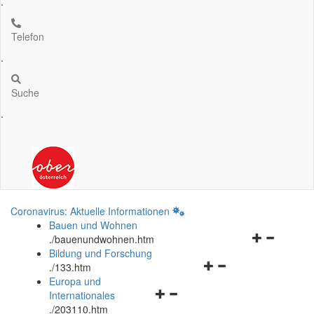
.
Telefon
.
Suche
.
Coronavirus: Aktuelle Informationen
Bauen und Wohnen
Navigationsm
.
/bauenundwohnen.htm
öffnen
Bildung und Forschung
Navigationsmenü
und
.
/133.htm
öffnen
schließen
Europa und
Navigationsmenü
und
Internationales
öffnen
schließen
.
/203110.htm