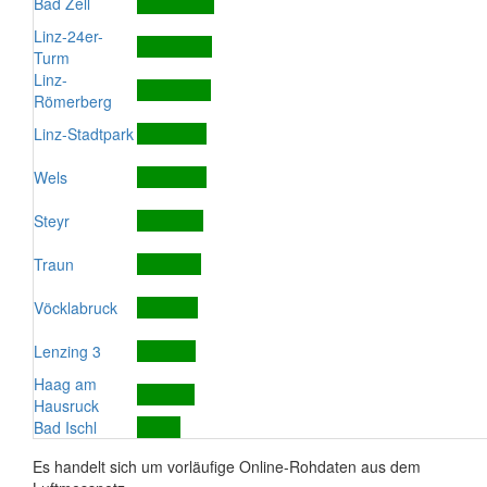
Bad Zell
Linz-24er-
Turm
Linz-
Römerberg
Linz-Stadtpark
Wels
Steyr
Traun
Vöcklabruck
Lenzing 3
Haag am
Hausruck
Bad Ischl
Es handelt sich um vorläufige Online-Rohdaten aus dem