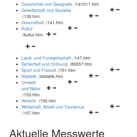
und
Geschichte und Geografie
.
/141017.htm
schließen
Navigationsm
Gesellschaft und Soziales
Navigationsmenü
öffnen
.
/139.htm
öffnen
und
Gesundheit
.
/141.htm
Navigationsmenü
und
schließen
Kultur
Navigationsmenü
öffnen
schließen
.
/kultur.htm
öffnen
und
Navigationsmenü
und
schließen
öffnen
schließen
Land- und Forstwirtschaft
.
/147.htm
und
Sicherheit und Ordnung
.
/89557.htm
schließen
Navigationsm
Sport und Freizeit
.
/151.htm
Navigationsmenü
öffnen
Statistik
.
/statistik.htm
Navigationsmenü
öffnen
und
Umwelt
Navigationsmenü
öffnen
und
schließen
und Natur
öffnen
und
schließen
.
/153.htm
und
schließen
Verkehr
.
/155.htm
schließen
Navigationsm
Wirtschaft, Arbeit und Tourismus
Navigationsmenü
öffnen
.
/157.htm
öffnen
und
und
schließen
Aktuelle Messwerte
schließen