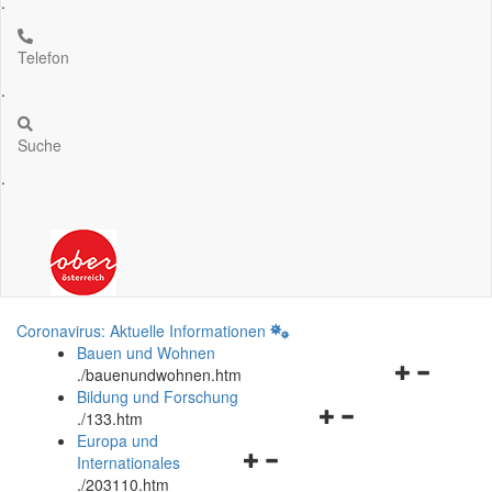
.
Telefon
.
Suche
.
Coronavirus: Aktuelle Informationen
Bauen und Wohnen
Navigationsm
.
/bauenundwohnen.htm
öffnen
Bildung und Forschung
Navigationsmenü
und
.
/133.htm
öffnen
schließen
Europa und
Navigationsmenü
und
Internationales
öffnen
schließen
.
/203110.htm