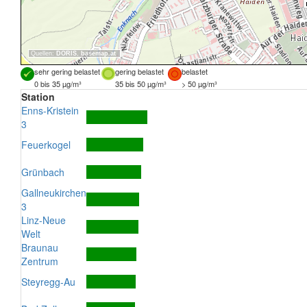
Quellen:
DORIS
,
basemap.at
sehr gering belastet
gering belastet
belastet
0 bis 35 µg/m³
35 bis 50 µg/m³
> 50 µg/m³
Station
Enns-Kristein
3
Feuerkogel
Grünbach
Gallneukirchen
3
Linz-Neue
Welt
Braunau
Zentrum
Steyregg-Au