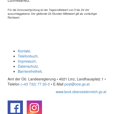
Luftmessnetz.
Für die Grenzwertprüfung ist der Tagesmittelwert von 0 bis 24 Uhr
ausschlaggebend. Der gleitende 24-Stunden Mittelwert gilt als vorläufiger
Richtwert.
Kontakt
.
Telefonbuch
.
Impressum
.
Datenschutz
.
Barrierefreiheit
.
Amt der Oö. Landesregierung • 4021 Linz, Landhausplatz 1
•
Telefon
(+43 732) 77 20-0
• E-Mail
post@ooe.gv.at
www.land-oberoesterreich.gv.at