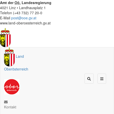
Amt der
Oö.
Landesregierung
4021 Linz • Landhausplatz 1
Telefon (+43 732) 77 20-0
E-Mail
post@ooe.gv.at
www.land-oberoesterreich.gv.at
Land
Oberösterreich
Kontakt