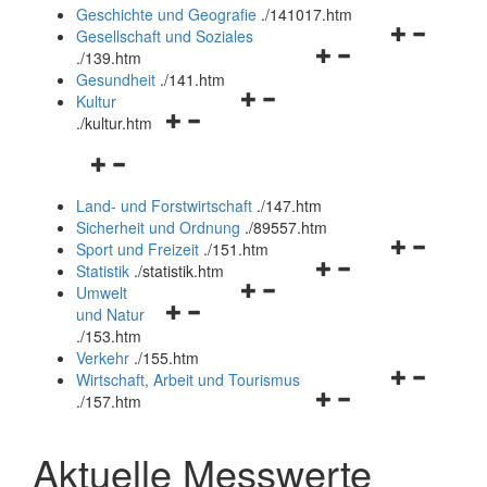
und
Geschichte und Geografie
.
/141017.htm
schließen
Navigationsm
Gesellschaft und Soziales
Navigationsmenü
öffnen
.
/139.htm
öffnen
und
Gesundheit
.
/141.htm
Navigationsmenü
und
schließen
Kultur
Navigationsmenü
öffnen
schließen
.
/kultur.htm
öffnen
und
Navigationsmenü
und
schließen
öffnen
schließen
Land- und Forstwirtschaft
.
/147.htm
und
Sicherheit und Ordnung
.
/89557.htm
schließen
Navigationsm
Sport und Freizeit
.
/151.htm
Navigationsmenü
öffnen
Statistik
.
/statistik.htm
Navigationsmenü
öffnen
und
Umwelt
Navigationsmenü
öffnen
und
schließen
und Natur
öffnen
und
schließen
.
/153.htm
und
schließen
Verkehr
.
/155.htm
schließen
Navigationsm
Wirtschaft, Arbeit und Tourismus
Navigationsmenü
öffnen
.
/157.htm
öffnen
und
und
schließen
Aktuelle Messwerte
schließen