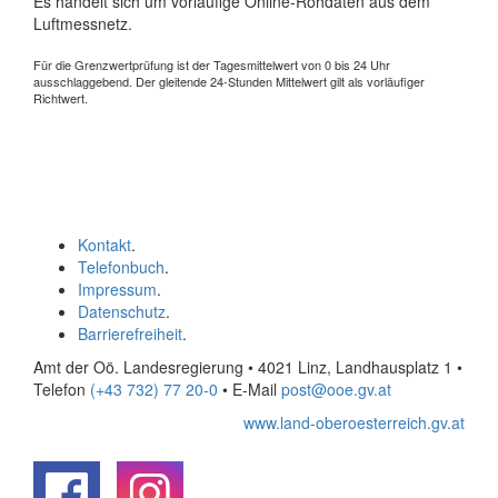
Es handelt sich um vorläufige Online-Rohdaten aus dem
Luftmessnetz.
Für die Grenzwertprüfung ist der Tagesmittelwert von 0 bis 24 Uhr
ausschlaggebend. Der gleitende 24-Stunden Mittelwert gilt als vorläufiger
Richtwert.
Kontakt
.
Telefonbuch
.
Impressum
.
Datenschutz
.
Barrierefreiheit
.
Amt der Oö. Landesregierung • 4021 Linz, Landhausplatz 1
•
Telefon
(+43 732) 77 20-0
• E-Mail
post@ooe.gv.at
www.land-oberoesterreich.gv.at