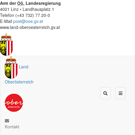
Amt der
Oö.
Landesregierung
4021 Linz • Landhausplatz 1
Telefon (+43 732) 77 20-0
E-Mail
post@ooe.gv.at
www.land-oberoesterreich.gv.at
Land
Oberösterreich
Kontakt