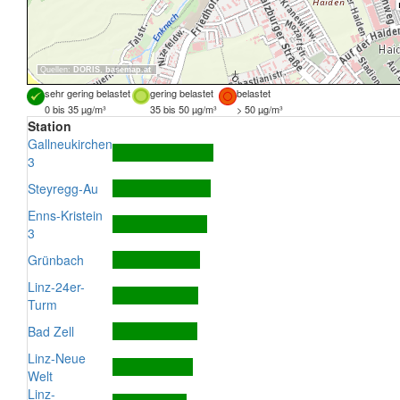
Quellen:
DORIS
,
basemap.at
sehr gering belastet
gering belastet
belastet
0 bis 35 µg/m³
35 bis 50 µg/m³
> 50 µg/m³
Station
Gallneukirchen
3
Steyregg-Au
Enns-Kristein
3
Grünbach
Linz-24er-
Turm
Bad Zell
Linz-Neue
Welt
Linz-