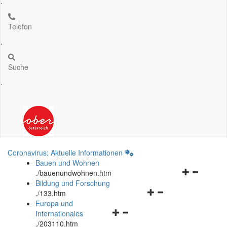
.
Telefon
.
Suche
.
Coronavirus: Aktuelle Informationen
Bauen und Wohnen
Navigationsm
.
/bauenundwohnen.htm
öffnen
Bildung und Forschung
Navigationsmenü
und
.
/133.htm
öffnen
schließen
Europa und
Navigationsmenü
und
Internationales
öffnen
schließen
.
/203110.htm