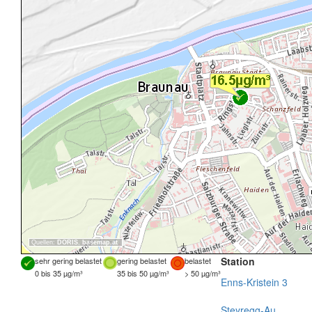
Quellen:
DORIS
,
basemap.at
Station
sehr gering belastet
gering belastet
belastet
0 bis 35 µg/m³
35 bis 50 µg/m³
> 50 µg/m³
Enns-Kristein 3
Steyregg-Au