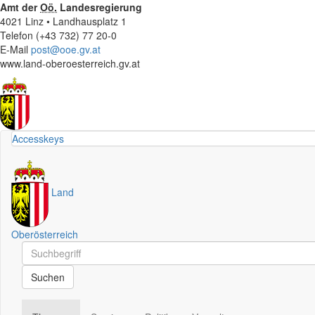
Amt der
Oö.
Landesregierung
4021 Linz • Landhausplatz 1
Telefon (+43 732) 77 20-0
E-Mail
post@ooe.gv.at
www.land-oberoesterreich.gv.at
Accesskeys
Land
Oberösterreich
Schnellsuche
Schnellsuche
Suchen