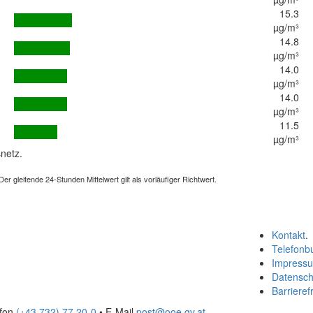
15.3
µg/m³
14.8
µg/m³
14.0
µg/m³
14.0
µg/m³
11.5
µg/m³
netz.
 gleitende 24-Stunden Mittelwert gilt als vorläufiger Richtwert.
Kontakt
.
Telefonb
Impress
Datensch
Barrierefr
efon
(+43 732) 77 20-0
• E-Mail
post@ooe.gv.at