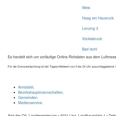
Wels
Haag am Hausruck
Lenzing 3
Vöcklabruck
Bad Ischl
Es handelt sich um vorläufige Online-Rohdaten aus dem Luftmess
Für die Grenzwertprüfung ist der Tagesmittelwert von 0 bis 24 Uhr ausschlaggebend. Der
Amtstafel
.
Bezirkshauptmannschaften
.
Gemeinden
.
Medienservice
.
Amt der Oö. Landesregierung • 4021 Linz, Landhausplatz 1
• Tel