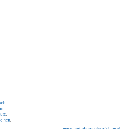
uch
.
um
.
utz
.
eiheit
.
www.land-oberoesterreich.gv.at