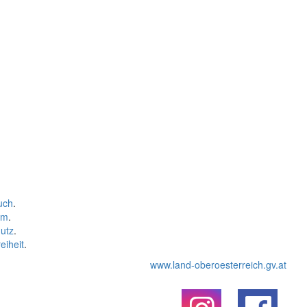
uch
.
um
.
utz
.
eiheit
.
www.land-oberoesterreich.gv.at