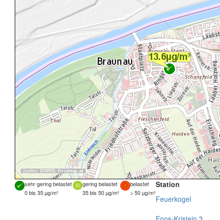
Quellen:
DORIS
,
basemap.at
Station
sehr gering belastet
gering belastet
belastet
0 bis 35 µg/m³
35 bis 50 µg/m³
> 50 µg/m³
Feuerkogel
Enns-Kristein 3