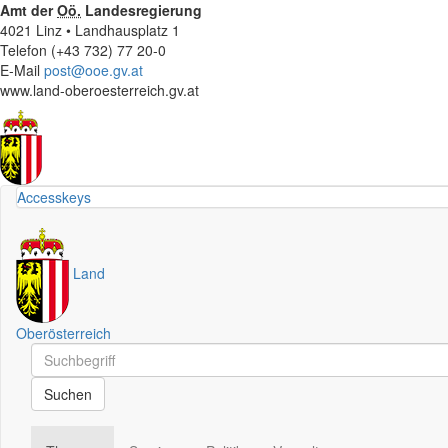
Amt der
Oö.
Landesregierung
4021 Linz • Landhausplatz 1
Telefon (+43 732) 77 20-0
E-Mail
post@ooe.gv.at
www.land-oberoesterreich.gv.at
Accesskeys
Land
Oberösterreich
Schnellsuche
Schnellsuche
Suchen