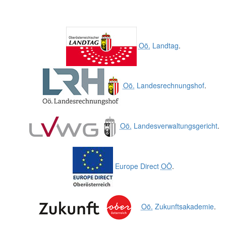
Oö.
Landtag
.
Oö.
Landesrechnungshof
.
Oö.
Landesverwaltungsgericht
.
Europe Direct
OÖ
.
Oö.
Zukunftsakademie
.