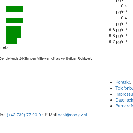
10.4
µg/m³
10.4
µg/m³
9.6 µg/m³
9.6 µg/m³
6.7 µg/m³
netz.
 gleitende 24-Stunden Mittelwert gilt als vorläufiger Richtwert.
Kontakt
.
Telefonb
Impress
Datensch
Barrierefr
efon
(+43 732) 77 20-0
• E-Mail
post@ooe.gv.at