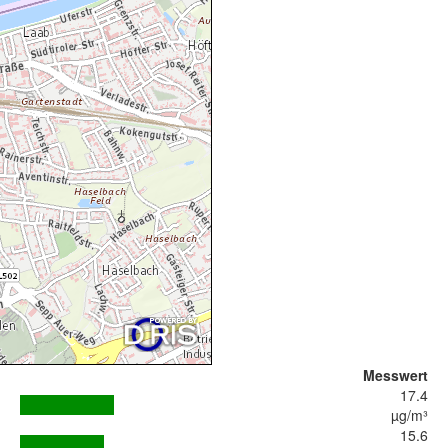
Messwert
17.4
µg/m³
15.6