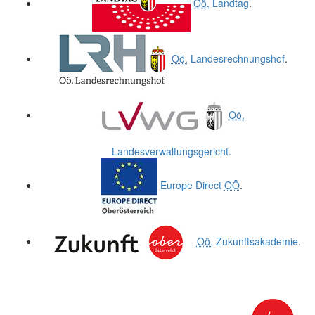
Oö.
Landtag
.
Oö.
Landesrechnungshof
.
Oö.
Landesverwaltungsgericht
.
Europe Direct
OÖ
.
Oö.
Zukunftsakademie
.