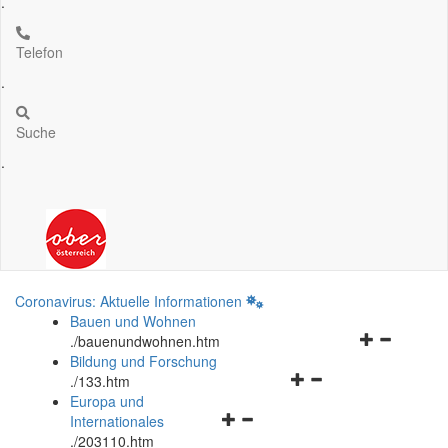
.
Telefon
.
Suche
.
Coronavirus: Aktuelle Informationen
Bauen und Wohnen
Navigationsm
.
/bauenundwohnen.htm
öffnen
Bildung und Forschung
Navigationsmenü
und
.
/133.htm
öffnen
schließen
Europa und
Navigationsmenü
und
Internationales
öffnen
schließen
.
/203110.htm