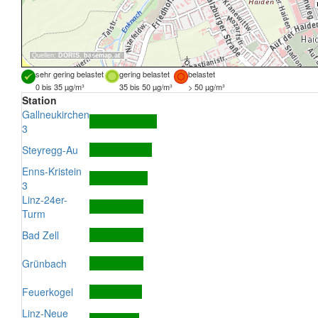
Quellen:
DORIS
,
basemap.at
sehr gering belastet
gering belastet
belastet
0 bis 35 µg/m³
35 bis 50 µg/m³
> 50 µg/m³
Station
Gallneukirchen
3
Steyregg-Au
Enns-Kristein
3
Linz-24er-
Turm
Bad Zell
Grünbach
Feuerkogel
Linz-Neue