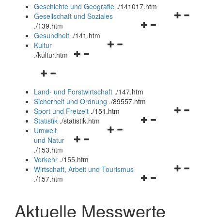
und
Geschichte und Geografie
.
/141017.htm
schließen
Navigationsm
Gesellschaft und Soziales
Navigationsmenü
öffnen
.
/139.htm
öffnen
und
Gesundheit
.
/141.htm
Navigationsmenü
und
schließen
Kultur
Navigationsmenü
öffnen
schließen
.
/kultur.htm
öffnen
und
Navigationsmenü
und
schließen
öffnen
schließen
Land- und Forstwirtschaft
.
/147.htm
und
Sicherheit und Ordnung
.
/89557.htm
schließen
Navigationsm
Sport und Freizeit
.
/151.htm
Navigationsmenü
öffnen
Statistik
.
/statistik.htm
Navigationsmenü
öffnen
und
Umwelt
Navigationsmenü
öffnen
und
schließen
und Natur
öffnen
und
schließen
.
/153.htm
und
schließen
Verkehr
.
/155.htm
schließen
Navigationsm
Wirtschaft, Arbeit und Tourismus
Navigationsmenü
öffnen
.
/157.htm
öffnen
und
und
schließen
Aktuelle Messwerte
schließen