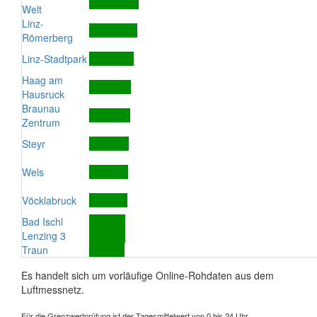
Welt
Linz-
Römerberg
Linz-Stadtpark
Haag am
Hausruck
Braunau
Zentrum
Steyr
Wels
Vöcklabruck
Bad Ischl
Lenzing 3
Traun
Es handelt sich um vorläufige Online-Rohdaten aus dem
Luftmessnetz.
Für die Grenzwertprüfung ist der Tagesmittelwert von 0 bis 24 Uhr