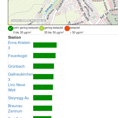
Quellen:
DORIS
,
basemap.at
sehr gering belastet
gering belastet
belastet
0 bis 35 µg/m³
35 bis 50 µg/m³
> 50 µg/m³
Station
Enns-Kristein
3
Feuerkogel
Grünbach
Gallneukirchen
3
Linz-Neue
Welt
Steyregg-Au
Braunau
Zentrum