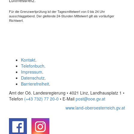
Luftmessnetz.
Für die Grenzwertprüfung ist der Tagesmittelwert von 0 bis 24 Uhr
ausschlaggebend. Der gleitende 24-Stunden Mittelwert gilt als vorläufiger
Richtwert.
Kontakt
.
Telefonbuch
.
Impressum
.
Datenschutz
.
Barrierefreiheit
.
Amt der Oö. Landesregierung • 4021 Linz, Landhausplatz 1
•
Telefon
(+43 732) 77 20-0
• E-Mail
post@ooe.gv.at
www.land-oberoesterreich.gv.at