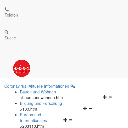
.
Telefon
.
Suche
.
Coronavirus: Aktuelle Informationen
Bauen und Wohnen
Navigationsm
.
/bauenundwohnen.htm
öffnen
Bildung und Forschung
Navigationsmenü
und
.
/133.htm
öffnen
schließen
Europa und
Navigationsmenü
und
Internationales
öffnen
schließen
.
/203110.htm