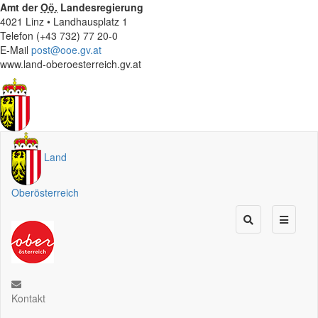
Amt der
Oö.
Landesregierung
4021 Linz • Landhausplatz 1
Telefon (+43 732) 77 20-0
E-Mail
post@ooe.gv.at
www.land-oberoesterreich.gv.at
Land
Oberösterreich
Kontakt