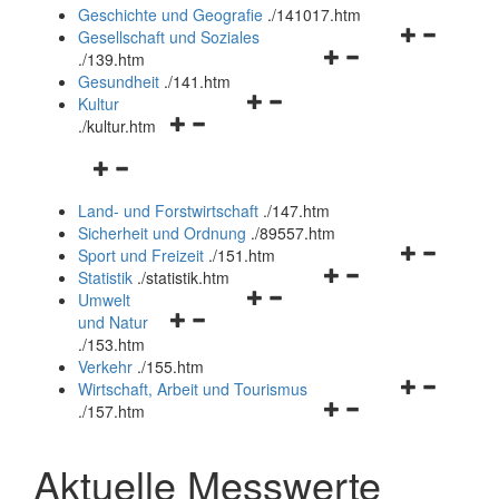
und
Geschichte und Geografie
.
/141017.htm
schließen
Navigationsm
Gesellschaft und Soziales
Navigationsmenü
öffnen
.
/139.htm
öffnen
und
Gesundheit
.
/141.htm
Navigationsmenü
und
schließen
Kultur
Navigationsmenü
öffnen
schließen
.
/kultur.htm
öffnen
und
Navigationsmenü
und
schließen
öffnen
schließen
Land- und Forstwirtschaft
.
/147.htm
und
Sicherheit und Ordnung
.
/89557.htm
schließen
Navigationsm
Sport und Freizeit
.
/151.htm
Navigationsmenü
öffnen
Statistik
.
/statistik.htm
Navigationsmenü
öffnen
und
Umwelt
Navigationsmenü
öffnen
und
schließen
und Natur
öffnen
und
schließen
.
/153.htm
und
schließen
Verkehr
.
/155.htm
schließen
Navigationsm
Wirtschaft, Arbeit und Tourismus
Navigationsmenü
öffnen
.
/157.htm
öffnen
und
und
schließen
Aktuelle Messwerte
schließen