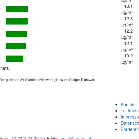
13.1
µg/m³
12.8
µg/m³
12.2
µg/m³
12.1
µg/m³
10.2
µg/m³
netz.
 gleitende 24-Stunden Mittelwert gilt als vorläufiger Richtwert.
Kontakt
.
Telefonb
Impress
Datensch
Barrierefr
efon
(+43 732) 77 20-0
• E-Mail
post@ooe.gv.at