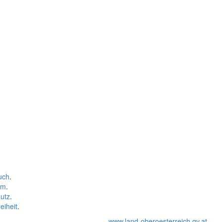
uch
.
um
.
utz
.
eiheit
.
www.land-oberoesterreich.gv.at