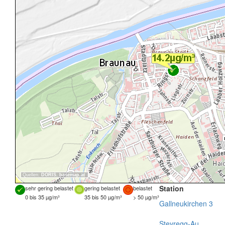
Quellen:
DORIS
,
basemap.at
Station
sehr gering belastet
gering belastet
belastet
0 bis 35 µg/m³
35 bis 50 µg/m³
> 50 µg/m³
Gallneukirchen 3
Steyregg-Au