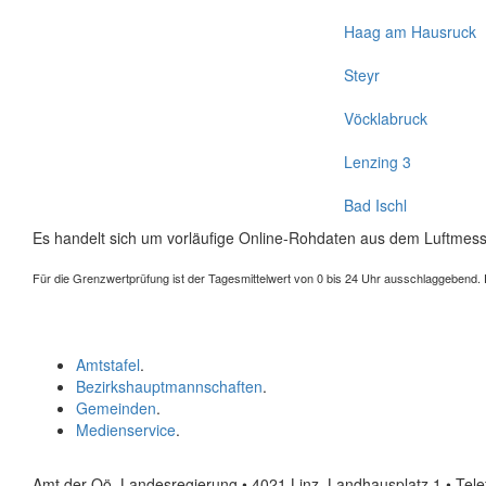
Haag am Hausruck
Steyr
Vöcklabruck
Lenzing 3
Bad Ischl
Es handelt sich um vorläufige Online-Rohdaten aus dem Luftmess
Für die Grenzwertprüfung ist der Tagesmittelwert von 0 bis 24 Uhr ausschlaggebend. Der
Amtstafel
.
Bezirkshauptmannschaften
.
Gemeinden
.
Medienservice
.
Amt der Oö. Landesregierung • 4021 Linz, Landhausplatz 1
• Tel