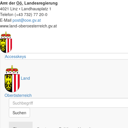
Amt der
Oö.
Landesregierung
4021 Linz • Landhausplatz 1
Telefon (+43 732) 77 20-0
E-Mail
post@ooe.gv.at
www.land-oberoesterreich.gv.at
Accesskeys
Land
Oberösterreich
Schnellsuche
Schnellsuche
Suchen