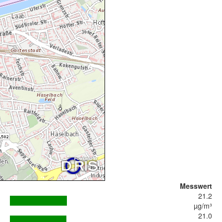
Messwert
21.2
µg/m³
21.0